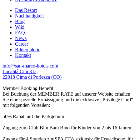
Das Resort
Nachhaltigkeit
Blog
Wiki
FAQ
News
Career
Bildergalerie
Kontakt
info@san-marco-hotels.com
Localitá Cini 31a,
22018 Cima di Porlezza (CO)
Member Booking Benefit
Bei Buchung der MEMBER RATE auf unserer Website erhalten
Sie eine spezielle Ermässigung und die exklusive „Privilege Card“
mit folgenden Vorteilen:
50% Rabatt auf die Parkgebühr
Zugang zum Club Bim Bam Bino für Kinder von 2 bis 16 Jahren
Zugang für 4 Stunden zur SPA CEò, exklusiv für Erwachsene, für