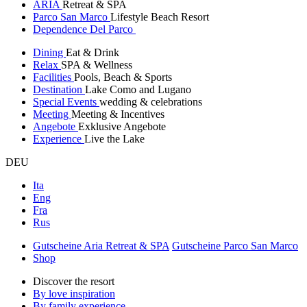
ARIA
Retreat & SPA
Parco San Marco
Lifestyle Beach Resort
Dependence Del Parco
Dining
Eat & Drink
Relax
SPA & Wellness
Facilities
Pools, Beach & Sports
Destination
Lake Como and Lugano
Special Events
wedding & celebrations
Meeting
Meeting & Incentives
Angebote
Exklusive Angebote
Experience
Live the Lake
DEU
Ita
Eng
Fra
Rus
Gutscheine Aria Retreat & SPA
Gutscheine Parco San Marco
Shop
Discover the resort
By love inspiration
By family experience