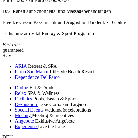
Euro 45,00 statt Euro 65,00/95,00
10% Rabatt auf Schönheits- und Massagebehandlungen
Free Ice Cream Pass im Juli und August für Kinder bis 16 Jahre
Teilnahme am Vital Energy & Sport Programm
Best rate
guaranteed
Stay
ARIA
Retreat & SPA
Parco San Marco
Lifestyle Beach Resort
Dependence Del Parco
Dining
Eat & Drink
Relax
SPA & Wellness
Facilities
Pools, Beach & Sports
Destination
Lake Como and Lugano
Special Events
wedding & celebrations
Meeting
Meeting & Incentives
Angebote
Exklusive Angebote
Experience
Live the Lake
DEU