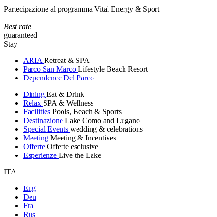
Partecipazione al programma Vital Energy & Sport
Best rate
guaranteed
Stay
ARIA
Retreat & SPA
Parco San Marco
Lifestyle Beach Resort
Dependence Del Parco
Dining
Eat & Drink
Relax
SPA & Wellness
Facilities
Pools, Beach & Sports
Destinazione
Lake Como and Lugano
Special Events
wedding & celebrations
Meeting
Meeting & Incentives
Offerte
Offerte esclusive
Esperienze
Live the Lake
ITA
Eng
Deu
Fra
Rus