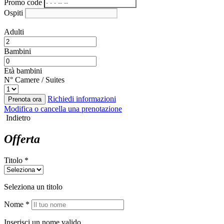
Promo code
Ospiti
Adulti
Bambini
Età bambini
N° Camere / Suites
Richiedi informazioni
Prenota ora
Modifica o cancella una prenotazione
Indietro
Offerta
Titolo *
Seleziona un titolo
Nome *
Inserisci un nome valido