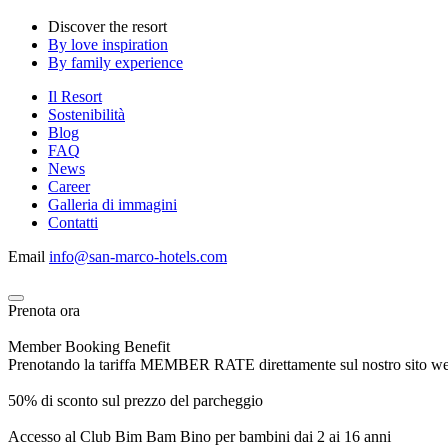
Discover the resort
By love inspiration
By family experience
Il Resort
Sostenibilità
Blog
FAQ
News
Career
Galleria di immagini
Contatti
Email
info@san-marco-hotels.com
Prenota ora
Member Booking Benefit
Prenotando la tariffa MEMBER RATE direttamente sul nostro sito web, r
50% di sconto sul prezzo del parcheggio
Accesso al Club Bim Bam Bino per bambini dai 2 ai 16 anni