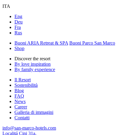
ITA
Eng
Deu
Fra
Rus
Buoni ARIA Retreat & SPA
Buoni Parco San Marco
Shop
Discover the resort
By love inspiration
By family experience
Il Resort
Sostenibilità
Blog
FAQ
News
Career
Galleria di immagini
Contatti
info@san-marco-hotels.com
Localitá Cini 31a,