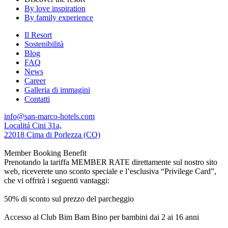
By love inspiration
By family experience
Il Resort
Sostenibilità
Blog
FAQ
News
Career
Galleria di immagini
Contatti
info@san-marco-hotels.com
Localitá Cini 31a,
22018 Cima di Porlezza (CO)
Member Booking Benefit
Prenotando la tariffa MEMBER RATE direttamente sul nostro sito
web, riceverete uno sconto speciale e l’esclusiva “Privilege Card”,
che vi offrirà i seguenti vantaggi:
50% di sconto sul prezzo del parcheggio
Accesso al Club Bim Bam Bino per bambini dai 2 ai 16 anni