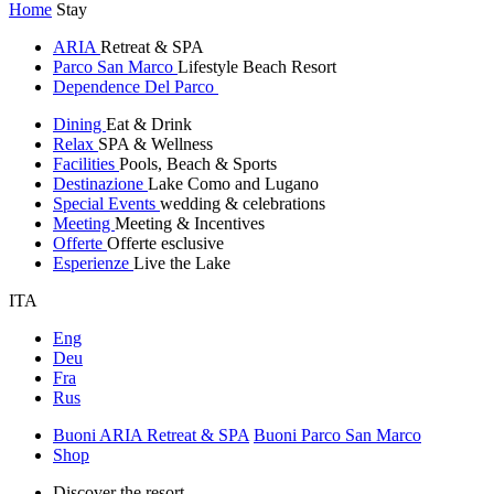
Home
Stay
ARIA
Retreat & SPA
Parco San Marco
Lifestyle Beach Resort
Dependence Del Parco
Dining
Eat & Drink
Relax
SPA & Wellness
Facilities
Pools, Beach & Sports
Destinazione
Lake Como and Lugano
Special Events
wedding & celebrations
Meeting
Meeting & Incentives
Offerte
Offerte esclusive
Esperienze
Live the Lake
ITA
Eng
Deu
Fra
Rus
Buoni ARIA Retreat & SPA
Buoni Parco San Marco
Shop
Discover the resort