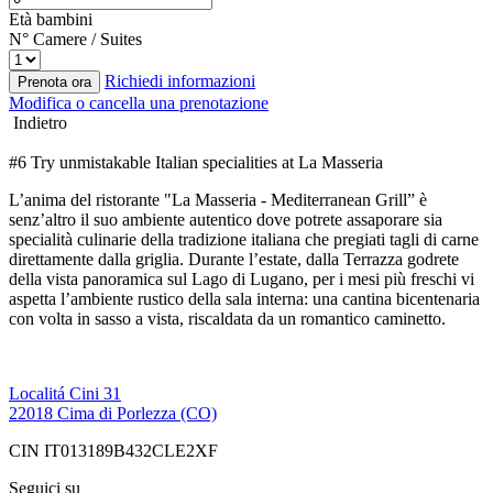
Età bambini
N° Camere / Suites
Richiedi informazioni
Prenota ora
Modifica o cancella una prenotazione
Indietro
#6 Try unmistakable Italian specialities at La Masseria
L’anima del ristorante "La Masseria - Mediterranean Grill” è
senz’altro il suo ambiente autentico dove potrete assaporare sia
specialità culinarie della tradizione italiana che pregiati tagli di carne
direttamente dalla griglia. Durante l’estate, dalla Terrazza godrete
della vista panoramica sul Lago di Lugano, per i mesi più freschi vi
aspetta l’ambiente rustico della sala interna: una cantina bicentenaria
con volta in sasso a vista, riscaldata da un romantico caminetto.
Localitá Cini 31
22018 Cima di Porlezza (CO)
CIN IT013189B432CLE2XF
Seguici su