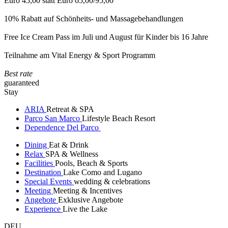
Euro 45,00 statt Euro 65,00/95,00
10% Rabatt auf Schönheits- und Massagebehandlungen
Free Ice Cream Pass im Juli und August für Kinder bis 16 Jahre
Teilnahme am Vital Energy & Sport Programm
Best rate
guaranteed
Stay
ARIA
Retreat & SPA
Parco San Marco
Lifestyle Beach Resort
Dependence Del Parco
Dining
Eat & Drink
Relax
SPA & Wellness
Facilities
Pools, Beach & Sports
Destination
Lake Como and Lugano
Special Events
wedding & celebrations
Meeting
Meeting & Incentives
Angebote
Exklusive Angebote
Experience
Live the Lake
DEU