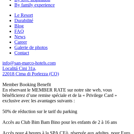
By family experience
Le Resort
Durabilité
Blog
FAQ
News
Career
Galerie de photos
Contact
info@san-marco-hotels.com
Localitá Cini 31a,
22018 Cima di Porlezza (CO)
Member Booking Benefit
En réservant le MEMBER RATE sur notre site web, vous
bénéficierez d’une remise spéciale et de la « Privilege Card »
exclusive avec les avantages suivants :
50% de réduction sur le tarif du parking
Accès au Club Bim Bam Bino pour les enfants de 2 à 16 ans
Accès pour 4 heures à la SPA CEò, réservée aux adultes, pour Euro