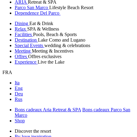
ARIA
Retreat & SPA
Parco San Marco
Lifestyle Beach Resort
Dependence Del Parco
Dining
Eat & Drink
Relax
SPA & Wellness
Facilities
Pools, Beach & Sports
Destination
Lake Como and Lugano
Special Events
wedding & celebrations
Meeting
Meeting & Incentives
Offres
Offres exclusives
Experience
Live the Lake
FRA
Ita
Eng
Deu
Rus
Bons cadeaux Aria Retreat & SPA
Bons cadeaux Parco San
Marco
Shop
Discover the resort
By love inspiration