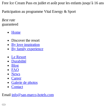
Free Ice Cream Pass en juillet et août pour les enfants jusqu’à 16 ans
Participation au programme Vital Energy & Sport
Best rate
guaranteed
Home
Discover the resort
By love inspiration
By family experience
Le Resort
Durabilité
Blog
FAQ
News
Career
Galerie de photos
Contact
Email
info@san-marco-hotels.com