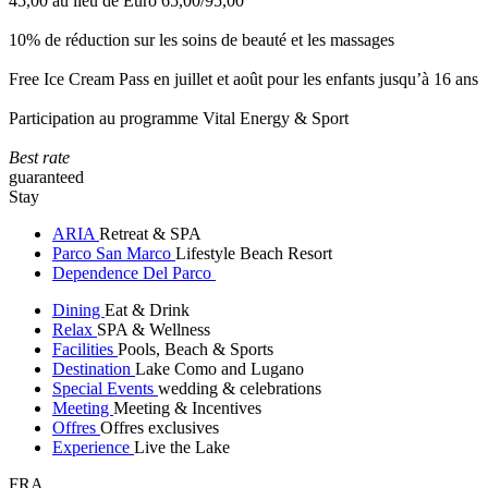
45,00 au lieu de Euro 65,00/95,00
10% de réduction sur les soins de beauté et les massages
Free Ice Cream Pass en juillet et août pour les enfants jusqu’à 16 ans
Participation au programme Vital Energy & Sport
Best rate
guaranteed
Stay
ARIA
Retreat & SPA
Parco San Marco
Lifestyle Beach Resort
Dependence Del Parco
Dining
Eat & Drink
Relax
SPA & Wellness
Facilities
Pools, Beach & Sports
Destination
Lake Como and Lugano
Special Events
wedding & celebrations
Meeting
Meeting & Incentives
Offres
Offres exclusives
Experience
Live the Lake
FRA