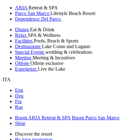
ARIA
Retreat & SPA
Parco San Marco
Lifestyle Beach Resort
Dependence Del Parco
Dining
Eat & Drink
Relax
SPA & Wellness
Facilities
Pools, Beach & Sports
Destinazione
Lake Como and Lugano
Special Events
wedding & celebrations
Meeting
Meeting & Incentives
Offerte
Offerte esclusive
Esperienze
Live the Lake
ITA
Eng
Deu
Fra
Rus
Buoni ARIA Retreat & SPA
Buoni Parco San Marco
Shop
Discover the resort
By love inspiration