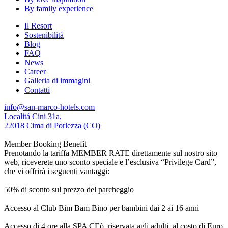
By family experience
Il Resort
Sostenibilità
Blog
FAQ
News
Career
Galleria di immagini
Contatti
info@san-marco-hotels.com
Localitá Cini 31a,
22018 Cima di Porlezza (CO)
Member Booking Benefit
Prenotando la tariffa MEMBER RATE direttamente sul nostro sito
web, riceverete uno sconto speciale e l’esclusiva “Privilege Card”,
che vi offrirà i seguenti vantaggi:
50% di sconto sul prezzo del parcheggio
Accesso al Club Bim Bam Bino per bambini dai 2 ai 16 anni
Accesso di 4 ore alla SPA CEò, riservata agli adulti, al costo di Euro