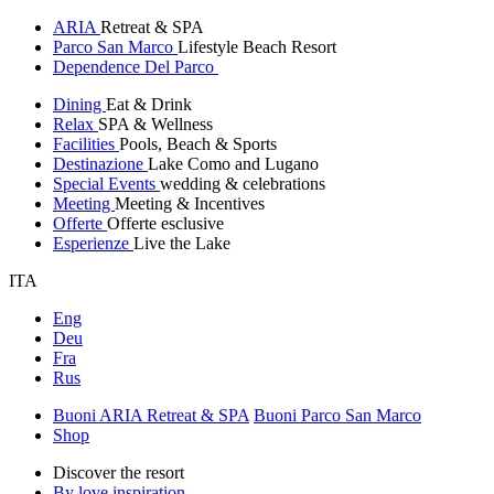
ARIA
Retreat & SPA
Parco San Marco
Lifestyle Beach Resort
Dependence Del Parco
Dining
Eat & Drink
Relax
SPA & Wellness
Facilities
Pools, Beach & Sports
Destinazione
Lake Como and Lugano
Special Events
wedding & celebrations
Meeting
Meeting & Incentives
Offerte
Offerte esclusive
Esperienze
Live the Lake
ITA
Eng
Deu
Fra
Rus
Buoni ARIA Retreat & SPA
Buoni Parco San Marco
Shop
Discover the resort
By love inspiration