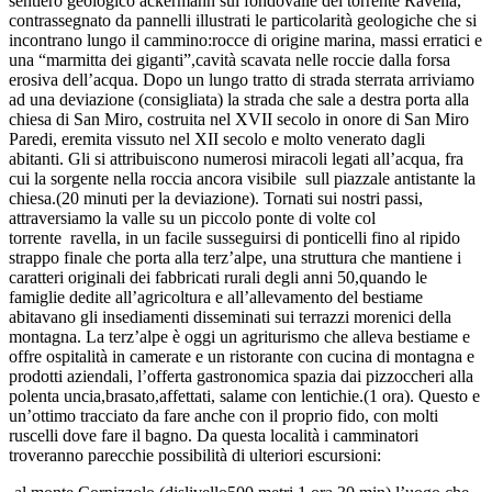
sentiero geologico ackermann sul fondovalle del torrente Ravella,
contrassegnato da pannelli illustrati le particolarità geologiche che si
incontrano lungo il cammino:rocce di origine marina, massi erratici e
una “marmitta dei giganti”,cavità scavata nelle roccie dalla forsa
erosiva dell’acqua. Dopo un lungo tratto di strada sterrata arriviamo
ad una deviazione (consigliata) la strada che sale a destra porta alla
chiesa di San Miro, costruita nel XVII secolo in onore di San Miro
Paredi, eremita vissuto nel XII secolo e molto venerato dagli
abitanti. Gli si attribuiscono numerosi miracoli legati all’acqua, fra
cui la sorgente nella roccia ancora visibile sull piazzale antistante la
chiesa.(20 minuti per la deviazione). Tornati sui nostri passi,
attraversiamo la valle su un piccolo ponte di volte col
torrente ravella, in un facile susseguirsi di ponticelli fino al ripido
strappo finale che porta alla terz’alpe, una struttura che mantiene i
caratteri originali dei fabbricati rurali degli anni 50,quando le
famiglie dedite all’agricoltura e all’allevamento del bestiame
abitavano gli insediamenti disseminati sui terrazzi morenici della
montagna. La terz’alpe è oggi un agriturismo che alleva bestiame e
offre ospitalità in camerate e un ristorante con cucina di montagna e
prodotti aziendali, l’offerta gastronomica spazia dai pizzoccheri alla
polenta uncia,brasato,affettati, salame con lentichie.(1 ora). Questo e
un’ottimo tracciato da fare anche con il proprio fido, con molti
ruscelli dove fare il bagno. Da questa località i camminatori
troveranno parecchie possibilità di ulteriori escursioni: