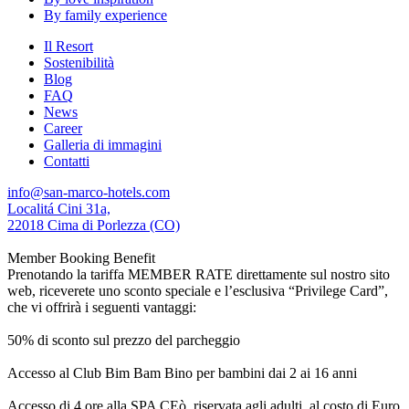
By family experience
Il Resort
Sostenibilità
Blog
FAQ
News
Career
Galleria di immagini
Contatti
info@san-marco-hotels.com
Localitá Cini 31a,
22018 Cima di Porlezza (CO)
Member Booking Benefit
Prenotando la tariffa MEMBER RATE direttamente sul nostro sito
web, riceverete uno sconto speciale e l’esclusiva “Privilege Card”,
che vi offrirà i seguenti vantaggi:
50% di sconto sul prezzo del parcheggio
Accesso al Club Bim Bam Bino per bambini dai 2 ai 16 anni
Accesso di 4 ore alla SPA CEò, riservata agli adulti, al costo di Euro