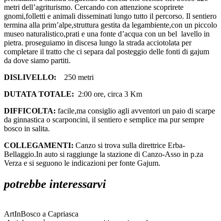
metri dell’agriturismo. Cercando con attenzione scoprirete
gnomi,folletti e animali disseminati lungo tutto il percorso. Il sentiero
termina alla prim’alpe,struttura gestita da legambiente,con un piccolo
museo naturalistico,prati e una fonte d’acqua con un bel lavello in
pietra. proseguiamo in discesa lungo la strada acciotolata per
completare il tratto che ci separa dal posteggio delle fonti di gajum
da dove siamo partiti.
DISLIVELLO:
250 metri
DUTATA TOTALE:
2:00 ore, circa 3 Km
DIFFICOLTA:
facile,ma consiglio agli avventori un paio di scarpe
da ginnastica o scarponcini, il sentiero e semplice ma pur sempre
bosco in salita.
COLLEGAMENTI:
Canzo si trova sulla direttrice Erba-
Bellaggio.In auto si raggiunge la stazione di Canzo-Asso in p.za
Verza e si seguono le indicazioni per fonte Gajum.
potrebbe interessarvi
ArtInBosco a Capriasca