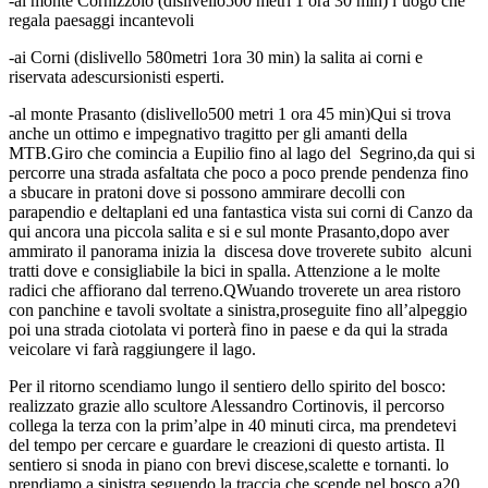
-al monte Cornizzolo (dislivello500 metri 1 ora 30 min) l’uogo che
regala paesaggi incantevoli
-ai Corni (dislivello 580metri 1ora 30 min) la salita ai corni e
riservata adescursionisti esperti.
-al monte Prasanto (dislivello500 metri 1 ora 45 min)Qui si trova
anche un ottimo e impegnativo tragitto per gli amanti della
MTB.Giro che comincia a Eupilio fino al lago del Segrino,da qui si
percorre una strada asfaltata che poco a poco prende pendenza fino
a sbucare in pratoni dove si possono ammirare decolli con
parapendio e deltaplani ed una fantastica vista sui corni di Canzo da
qui ancora una piccola salita e si e sul monte Prasanto,dopo aver
ammirato il panorama inizia la discesa dove troverete subito alcuni
tratti dove e consigliabile la bici in spalla. Attenzione a le molte
radici che affiorano dal terreno.QWuando troverete un area ristoro
con panchine e tavoli svoltate a sinistra,proseguite fino all’alpeggio
poi una strada ciotolata vi porterà fino in paese e da qui la strada
veicolare vi farà raggiungere il lago.
Per il ritorno scendiamo lungo il sentiero dello spirito del bosco:
realizzato grazie allo scultore Alessandro Cortinovis, il percorso
collega la terza con la prim’alpe in 40 minuti circa, ma prendetevi
del tempo per cercare e guardare le creazioni di questo artista. Il
sentiero si snoda in piano con brevi discese,scalette e tornanti. lo
prendiamo a sinistra seguendo la traccia che scende nel bosco a20