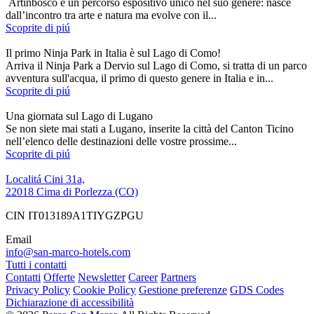
Artinbosco è un percorso espositivo unico nel suo genere: nasce
dall’incontro tra arte e natura ma evolve con il...
Scoprite di piú
Il primo Ninja Park in Italia è sul Lago di Como!
Arriva il Ninja Park a Dervio sul Lago di Como, si tratta di un parco
avventura sull'acqua, il primo di questo genere in Italia e in...
Scoprite di piú
Una giornata sul Lago di Lugano
Se non siete mai stati a Lugano, inserite la città del Canton Ticino
nell’elenco delle destinazioni delle vostre prossime...
Scoprite di piú
Localitá Cini 31a,
22018 Cima di Porlezza (CO)
CIN IT013189A1TIYGZPGU
Email
info@san-marco-hotels.com
Tutti i contatti
Contatti
Offerte
Newsletter
Career
Partners
Privacy Policy
Cookie Policy
Gestione preferenze
GDS Codes
Dichiarazione di accessibilità