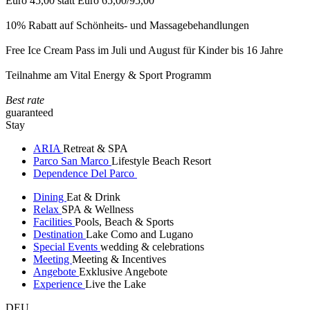
Euro 45,00 statt Euro 65,00/95,00
10% Rabatt auf Schönheits- und Massagebehandlungen
Free Ice Cream Pass im Juli und August für Kinder bis 16 Jahre
Teilnahme am Vital Energy & Sport Programm
Best rate
guaranteed
Stay
ARIA
Retreat & SPA
Parco San Marco
Lifestyle Beach Resort
Dependence Del Parco
Dining
Eat & Drink
Relax
SPA & Wellness
Facilities
Pools, Beach & Sports
Destination
Lake Como and Lugano
Special Events
wedding & celebrations
Meeting
Meeting & Incentives
Angebote
Exklusive Angebote
Experience
Live the Lake
DEU