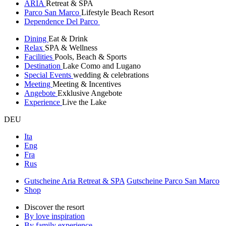
ARIA
Retreat & SPA
Parco San Marco
Lifestyle Beach Resort
Dependence Del Parco
Dining
Eat & Drink
Relax
SPA & Wellness
Facilities
Pools, Beach & Sports
Destination
Lake Como and Lugano
Special Events
wedding & celebrations
Meeting
Meeting & Incentives
Angebote
Exklusive Angebote
Experience
Live the Lake
DEU
Ita
Eng
Fra
Rus
Gutscheine Aria Retreat & SPA
Gutscheine Parco San Marco
Shop
Discover the resort
By love inspiration
By family experience