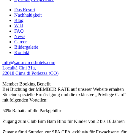
Das Resort
Nachhaltigkeit
Blog
Wiki
FAQ
News
Career
Bildergalerie
Kontakt
info@san-marco-hotels.com
Localitá Cini 31a,
22018 Cima di Porlezza (CO)
Member Booking Benefit
Bei Buchung der MEMBER RATE auf unserer Website erhalten
Sie eine spezielle Ermässigung und die exklusive „Privilege Card“
mit folgenden Vorteilen:
50% Rabatt auf die Parkgebühr
Zugang zum Club Bim Bam Bino für Kinder von 2 bis 16 Jahren
Zugang für 4 Stunden zur SPA CEò, exklusiv für Erwachsene, für