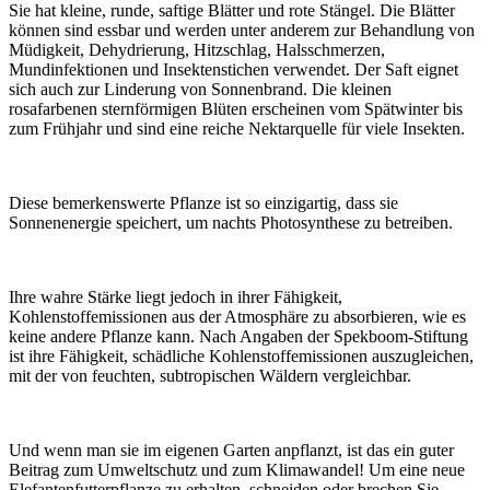
Sie hat kleine, runde, saftige Blätter und rote Stängel. Die Blätter
können sind essbar und werden unter anderem zur Behandlung von
Müdigkeit, Dehydrierung, Hitzschlag, Halsschmerzen,
Mundinfektionen und Insektenstichen verwendet. Der Saft eignet
sich auch zur Linderung von Sonnenbrand. Die kleinen
rosafarbenen sternförmigen Blüten erscheinen vom Spätwinter bis
zum Frühjahr und sind eine reiche Nektarquelle für viele Insekten.
Diese bemerkenswerte Pflanze ist so einzigartig, dass sie
Sonnenenergie speichert, um nachts Photosynthese zu betreiben.
Ihre wahre Stärke liegt jedoch in ihrer Fähigkeit,
Kohlenstoffemissionen aus der Atmosphäre zu absorbieren, wie es
keine andere Pflanze kann. Nach Angaben der Spekboom-Stiftung
ist ihre Fähigkeit, schädliche Kohlenstoffemissionen auszugleichen,
mit der von feuchten, subtropischen Wäldern vergleichbar.
Und wenn man sie im eigenen Garten anpflanzt, ist das ein guter
Beitrag zum Umweltschutz und zum Klimawandel! Um eine neue
Elefantenfutterpflanze zu erhalten, schneiden oder brechen Sie