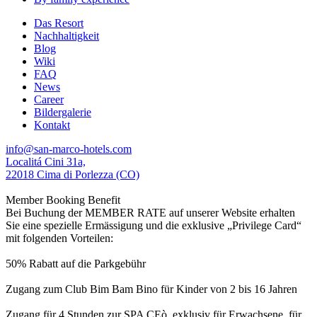
Das Resort
Nachhaltigkeit
Blog
Wiki
FAQ
News
Career
Bildergalerie
Kontakt
info@san-marco-hotels.com
Localitá Cini 31a,
22018 Cima di Porlezza (CO)
Member Booking Benefit
Bei Buchung der MEMBER RATE auf unserer Website erhalten
Sie eine spezielle Ermässigung und die exklusive „Privilege Card“
mit folgenden Vorteilen:
50% Rabatt auf die Parkgebühr
Zugang zum Club Bim Bam Bino für Kinder von 2 bis 16 Jahren
Zugang für 4 Stunden zur SPA CEò, exklusiv für Erwachsene, für