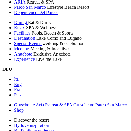
ARIA
Retreat & SPA
Parco San Marco
Lifestyle Beach Resort
Dependence Del Parco
Dining
Eat & Drink
Relax
SPA & Wellness
Facilities
Pools, Beach & Sports
Destination
Lake Como and Lugano
Special Events
wedding & celebrations
Meeting
Meeting & Incentives
Angebote
Exklusive Angebote
Experience
Live the Lake
DEU
Ita
Eng
Fra
Rus
Gutscheine Aria Retreat & SPA
Gutscheine Parco San Marco
Shop
Discover the resort
By love inspiration
By family experience