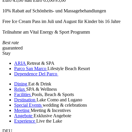
Euro 45,00 statt Euro 65,00/95,00
10% Rabatt auf Schönheits- und Massagebehandlungen
Free Ice Cream Pass im Juli und August für Kinder bis 16 Jahre
Teilnahme am Vital Energy & Sport Programm
Best rate
guaranteed
Stay
ARIA
Retreat & SPA
Parco San Marco
Lifestyle Beach Resort
Dependence Del Parco
Dining
Eat & Drink
Relax
SPA & Wellness
Facilities
Pools, Beach & Sports
Destination
Lake Como and Lugano
Special Events
wedding & celebrations
Meeting
Meeting & Incentives
Angebote
Exklusive Angebote
Experience
Live the Lake
DEU