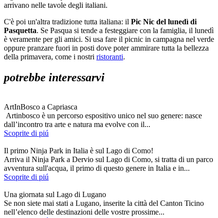
arrivano nelle tavole degli italiani.
C'è poi un'altra tradizione tutta italiana: il
Pic Nic del lunedì di
Pasquetta
. Se Pasqua si tende a festeggiare con la famiglia, il lunedì
è veramente per gli amici. Si usa fare il picnic in campagna nel verde
oppure pranzare fuori in posti dove poter ammirare tutta la bellezza
della primavera, come i nostri
ristoranti
.
potrebbe interessarvi
ArtInBosco a Capriasca
Artinbosco è un percorso espositivo unico nel suo genere: nasce
dall’incontro tra arte e natura ma evolve con il...
Scoprite di piú
Il primo Ninja Park in Italia è sul Lago di Como!
Arriva il Ninja Park a Dervio sul Lago di Como, si tratta di un parco
avventura sull'acqua, il primo di questo genere in Italia e in...
Scoprite di piú
Una giornata sul Lago di Lugano
Se non siete mai stati a Lugano, inserite la città del Canton Ticino
nell’elenco delle destinazioni delle vostre prossime...