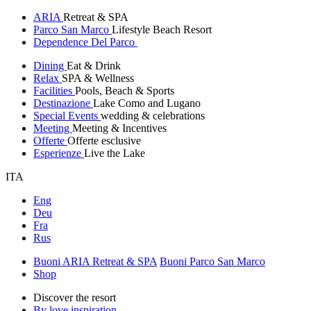
ARIA
Retreat & SPA
Parco San Marco
Lifestyle Beach Resort
Dependence Del Parco
Dining
Eat & Drink
Relax
SPA & Wellness
Facilities
Pools, Beach & Sports
Destinazione
Lake Como and Lugano
Special Events
wedding & celebrations
Meeting
Meeting & Incentives
Offerte
Offerte esclusive
Esperienze
Live the Lake
ITA
Eng
Deu
Fra
Rus
Buoni ARIA Retreat & SPA
Buoni Parco San Marco
Shop
Discover the resort
By love inspiration