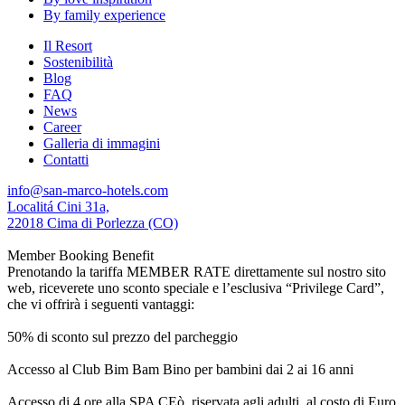
By family experience
Il Resort
Sostenibilità
Blog
FAQ
News
Career
Galleria di immagini
Contatti
info@san-marco-hotels.com
Localitá Cini 31a,
22018 Cima di Porlezza (CO)
Member Booking Benefit
Prenotando la tariffa MEMBER RATE direttamente sul nostro sito
web, riceverete uno sconto speciale e l’esclusiva “Privilege Card”,
che vi offrirà i seguenti vantaggi:
50% di sconto sul prezzo del parcheggio
Accesso al Club Bim Bam Bino per bambini dai 2 ai 16 anni
Accesso di 4 ore alla SPA CEò, riservata agli adulti, al costo di Euro