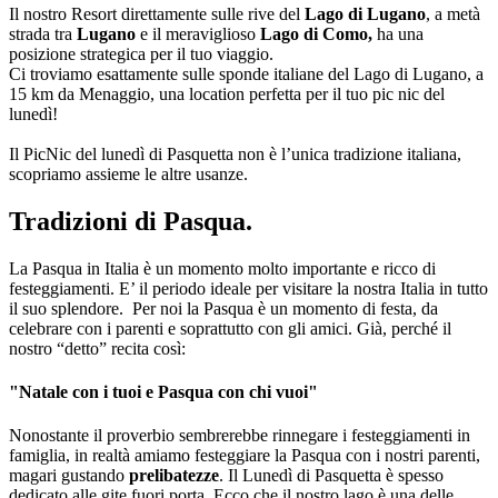
Il nostro Resort direttamente sulle rive del
Lago di Lugano
, a metà
strada tra
Lugano
e il meraviglioso
Lago di Como,
ha una
posizione strategica per il tuo viaggio.
Ci troviamo esattamente sulle sponde italiane del Lago di Lugano, a
15 km da Menaggio, una location perfetta per il tuo pic nic del
lunedì!
Il PicNic del lunedì di Pasquetta non è l’unica tradizione italiana,
scopriamo assieme le altre usanze.
Tradizioni di Pasqua.
La Pasqua in Italia è un momento molto importante e ricco di
festeggiamenti. E’ il periodo ideale per visitare la nostra Italia in tutto
il suo splendore.
Per noi la Pasqua è un momento di festa, da
celebrare con i parenti e soprattutto con gli amici. Già, perché il
nostro “detto” recita così:
"Natale con i tuoi e Pasqua con chi vuoi"
Nonostante il proverbio sembrerebbe rinnegare i festeggiamenti in
famiglia, in realtà amiamo festeggiare la Pasqua con i nostri parenti,
magari gustando
prelibatezze
.
Il Lunedì di Pasquetta è spesso
dedicato alle gite fuori porta. Ecco che il nostro lago è una delle