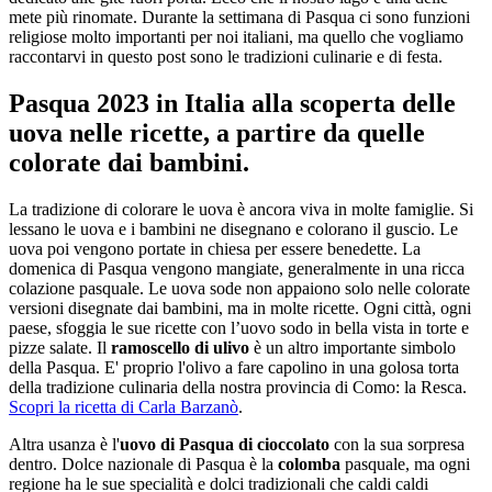
mete più rinomate.
Durante la settimana di Pasqua ci sono funzioni
religiose molto importanti per noi italiani, ma quello che vogliamo
raccontarvi in questo post sono le tradizioni culinarie e di festa.
Pasqua 2023 in Italia alla scoperta delle
uova nelle ricette, a partire da quelle
colorate dai bambini.
La tradizione di colorare le uova è ancora viva in molte famiglie. Si
lessano le uova e i bambini ne disegnano e colorano il guscio. Le
uova poi vengono portate in chiesa per essere benedette.
La
domenica di Pasqua vengono mangiate, generalmente in una ricca
colazione pasquale.
Le uova sode non appaiono solo nelle colorate
versioni disegnate dai bambini, ma in molte ricette. Ogni città, ogni
paese, sfoggia le sue ricette con l’uovo sodo in bella vista in torte e
pizze salate.
Il
ramoscello di ulivo
è un altro importante simbolo
della Pasqua. E' proprio l'olivo a fare capolino in una golosa torta
della tradizione culinaria della nostra provincia di Como: la Resca.
Scopri la ricetta di Carla Barzanò
.
Altra usanza è l'
uovo di Pasqua di cioccolato
con la sua sorpresa
dentro.
Dolce nazionale di Pasqua è la
colomba
pasquale, ma ogni
regione ha le sue specialità e dolci tradizionali che caldi caldi