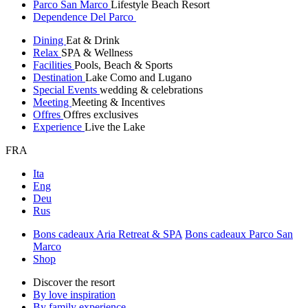
Parco San Marco
Lifestyle Beach Resort
Dependence Del Parco
Dining
Eat & Drink
Relax
SPA & Wellness
Facilities
Pools, Beach & Sports
Destination
Lake Como and Lugano
Special Events
wedding & celebrations
Meeting
Meeting & Incentives
Offres
Offres exclusives
Experience
Live the Lake
FRA
Ita
Eng
Deu
Rus
Bons cadeaux Aria Retreat & SPA
Bons cadeaux Parco San
Marco
Shop
Discover the resort
By love inspiration
By family experience