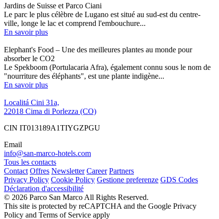
Jardins de Suisse et Parco Ciani
Le parc le plus célèbre de Lugano est situé au sud-est du centre-
ville, longe le lac et comprend l'embouchure...
En savoir plus
Elephant's Food – Une des meilleures plantes au monde pour
absorber le CO2
Le Spekboom (Portulacaria Afra), également connu sous le nom de
"nourriture des éléphants", est une plante indigène...
En savoir plus
Localitá Cini 31a,
22018 Cima di Porlezza (CO)
CIN IT013189A1TIYGZPGU
Email
info@san-marco-hotels.com
Tous les contacts
Contact
Offres
Newsletter
Career
Partners
Privacy Policy
Cookie Policy
Gestione preferenze
GDS Codes
Déclaration d'accessibilité
© 2026 Parco San Marco All Rights Reserved.
This site is protected by reCAPTCHA and the Google Privacy
Policy and Terms of Service apply