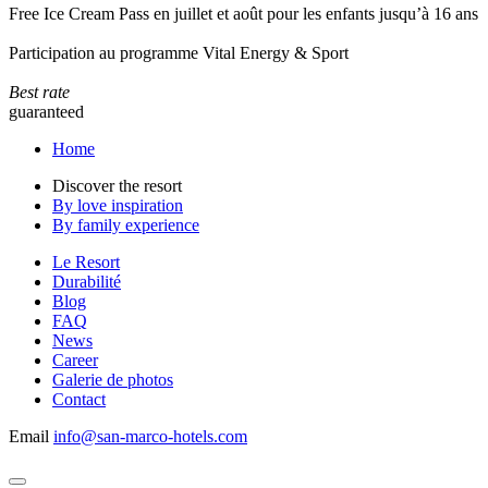
Free Ice Cream Pass en juillet et août pour les enfants jusqu’à 16 ans
Participation au programme Vital Energy & Sport
Best rate
guaranteed
Home
Discover the resort
By love inspiration
By family experience
Le Resort
Durabilité
Blog
FAQ
News
Career
Galerie de photos
Contact
Email
info@san-marco-hotels.com