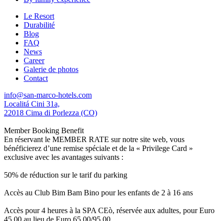
Le Resort
Durabilité
Blog
FAQ
News
Career
Galerie de photos
Contact
info@san-marco-hotels.com
Localitá Cini 31a,
22018 Cima di Porlezza (CO)
Member Booking Benefit
En réservant le MEMBER RATE sur notre site web, vous
bénéficierez d’une remise spéciale et de la « Privilege Card »
exclusive avec les avantages suivants :
50% de réduction sur le tarif du parking
Accès au Club Bim Bam Bino pour les enfants de 2 à 16 ans
Accès pour 4 heures à la SPA CEò, réservée aux adultes, pour Euro
45,00 au lieu de Euro 65,00/95,00