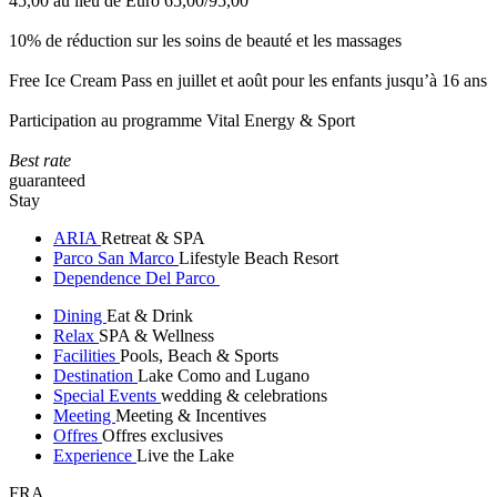
45,00 au lieu de Euro 65,00/95,00
10% de réduction sur les soins de beauté et les massages
Free Ice Cream Pass en juillet et août pour les enfants jusqu’à 16 ans
Participation au programme Vital Energy & Sport
Best rate
guaranteed
Stay
ARIA
Retreat & SPA
Parco San Marco
Lifestyle Beach Resort
Dependence Del Parco
Dining
Eat & Drink
Relax
SPA & Wellness
Facilities
Pools, Beach & Sports
Destination
Lake Como and Lugano
Special Events
wedding & celebrations
Meeting
Meeting & Incentives
Offres
Offres exclusives
Experience
Live the Lake
FRA