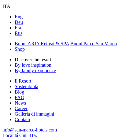
ITA
Eng
Deu
Fra
Rus
Buoni ARIA Retreat & SPA
Buoni Parco San Marco
Shop
Discover the resort
By love inspiration
By family experience
Il Resort
Sostenibilità
Blog
FAQ
News
Career
Galleria di immagini
Contatti
info@san-marco-hotels.com
Localitá Cini 31a,