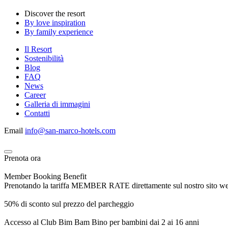
Discover the resort
By love inspiration
By family experience
Il Resort
Sostenibilità
Blog
FAQ
News
Career
Galleria di immagini
Contatti
Email
info@san-marco-hotels.com
Prenota ora
Member Booking Benefit
Prenotando la tariffa MEMBER RATE direttamente sul nostro sito web, r
50% di sconto sul prezzo del parcheggio
Accesso al Club Bim Bam Bino per bambini dai 2 ai 16 anni