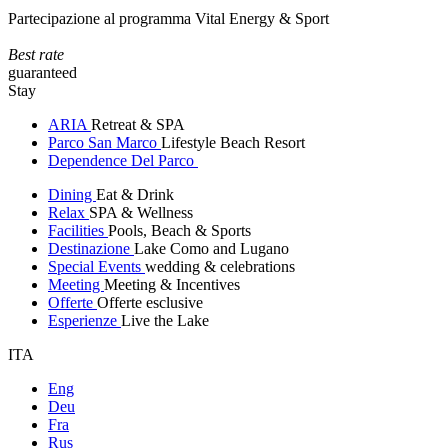
Partecipazione al programma Vital Energy & Sport
Best rate
guaranteed
Stay
ARIA
Retreat & SPA
Parco San Marco
Lifestyle Beach Resort
Dependence Del Parco
Dining
Eat & Drink
Relax
SPA & Wellness
Facilities
Pools, Beach & Sports
Destinazione
Lake Como and Lugano
Special Events
wedding & celebrations
Meeting
Meeting & Incentives
Offerte
Offerte esclusive
Esperienze
Live the Lake
ITA
Eng
Deu
Fra
Rus