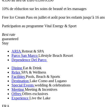
45,00 au lieu de Euro 65,00/95,00
10% de réduction sur les soins de beauté et les massages
Free Ice Cream Pass en juillet et août pour les enfants jusqu’à 16 ans
Participation au programme Vital Energy & Sport
Best rate
guaranteed
Stay
ARIA
Retreat & SPA
Parco San Marco
Lifestyle Beach Resort
Dependence Del Parco
Dining
Eat & Drink
Relax
SPA & Wellness
Facilities
Pools, Beach & Sports
Destination
Lake Como and Lugano
Special Events
wedding & celebrations
Meeting
Meeting & Incentives
Offres
Offres exclusives
Experience
Live the Lake
FRA