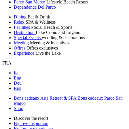
Parco San Marco
Lifestyle Beach Resort
Dependence Del Parco
Dining
Eat & Drink
Relax
SPA & Wellness
Facilities
Pools, Beach & Sports
Destination
Lake Como and Lugano
Special Events
wedding & celebrations
Meeting
Meeting & Incentives
Offres
Offres exclusives
Experience
Live the Lake
FRA
Ita
Eng
Deu
Rus
Bons cadeaux Aria Retreat & SPA
Bons cadeaux Parco San
Marco
Shop
Discover the resort
By love inspiration
By family experience