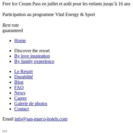
Free Ice Cream Pass en juillet et août pour les enfants jusqu’à 16 ans
Participation au programme Vital Energy & Sport
Best rate
guaranteed
Home
Discover the resort
By love inspiration
By family experience
Le Resort
Durabilité
Blog
FAQ
News
Career
Galerie de photos
Contact
Email
info@san-marco-hotels.com