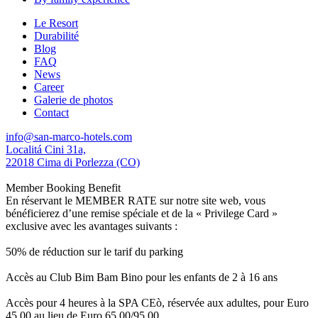
Le Resort
Durabilité
Blog
FAQ
News
Career
Galerie de photos
Contact
info@san-marco-hotels.com
Localitá Cini 31a,
22018 Cima di Porlezza (CO)
Member Booking Benefit
En réservant le MEMBER RATE sur notre site web, vous
bénéficierez d’une remise spéciale et de la « Privilege Card »
exclusive avec les avantages suivants :
50% de réduction sur le tarif du parking
Accès au Club Bim Bam Bino pour les enfants de 2 à 16 ans
Accès pour 4 heures à la SPA CEò, réservée aux adultes, pour Euro
45,00 au lieu de Euro 65,00/95,00