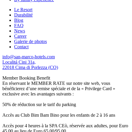
Le Resort
Durabilité
Blog
FAQ
News
Career
Galerie de photos
Contact
info@san-marco-hotels.com
Localitá Cini 31a,
22018 Cima di Porlezza (CO)
Member Booking Benefit
En réservant le MEMBER RATE sur notre site web, vous
bénéficierez d’une remise spéciale et de la « Privilege Card »
exclusive avec les avantages suivants :
50% de réduction sur le tarif du parking
Accès au Club Bim Bam Bino pour les enfants de 2 à 16 ans
Accès pour 4 heures à la SPA CEò, réservée aux adultes, pour Euro
45,00 au lieu de Euro 65,00/95,00