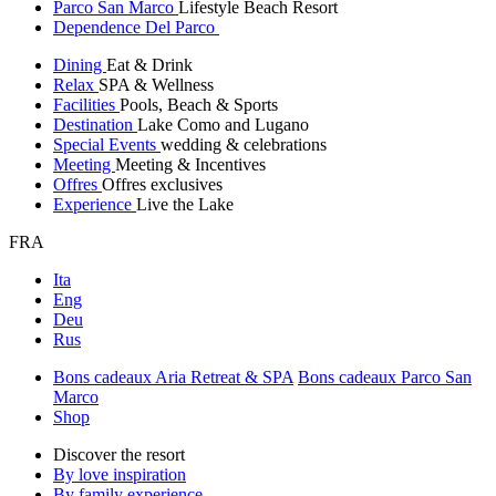
Parco San Marco
Lifestyle Beach Resort
Dependence Del Parco
Dining
Eat & Drink
Relax
SPA & Wellness
Facilities
Pools, Beach & Sports
Destination
Lake Como and Lugano
Special Events
wedding & celebrations
Meeting
Meeting & Incentives
Offres
Offres exclusives
Experience
Live the Lake
FRA
Ita
Eng
Deu
Rus
Bons cadeaux Aria Retreat & SPA
Bons cadeaux Parco San
Marco
Shop
Discover the resort
By love inspiration
By family experience