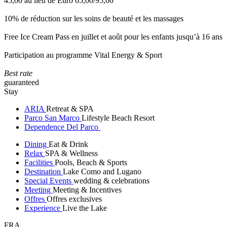
45,00 au lieu de Euro 65,00/95,00
10% de réduction sur les soins de beauté et les massages
Free Ice Cream Pass en juillet et août pour les enfants jusqu’à 16 ans
Participation au programme Vital Energy & Sport
Best rate
guaranteed
Stay
ARIA
Retreat & SPA
Parco San Marco
Lifestyle Beach Resort
Dependence Del Parco
Dining
Eat & Drink
Relax
SPA & Wellness
Facilities
Pools, Beach & Sports
Destination
Lake Como and Lugano
Special Events
wedding & celebrations
Meeting
Meeting & Incentives
Offres
Offres exclusives
Experience
Live the Lake
FRA