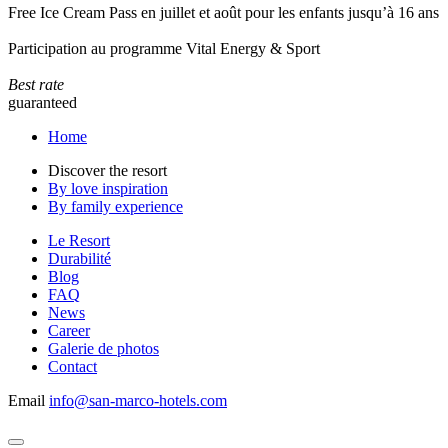
Free Ice Cream Pass en juillet et août pour les enfants jusqu’à 16 ans
Participation au programme Vital Energy & Sport
Best rate
guaranteed
Home
Discover the resort
By love inspiration
By family experience
Le Resort
Durabilité
Blog
FAQ
News
Career
Galerie de photos
Contact
Email
info@san-marco-hotels.com