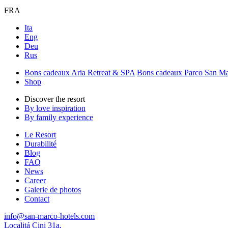
FRA
Ita
Eng
Deu
Rus
Bons cadeaux Aria Retreat & SPA
Bons cadeaux Parco San M
Shop
Discover the resort
By love inspiration
By family experience
Le Resort
Durabilité
Blog
FAQ
News
Career
Galerie de photos
Contact
info@san-marco-hotels.com
Localitá Cini 31a,