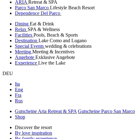
ARIA
Retreat & SPA
Parco San Marco
Lifestyle Beach Resort
Dependence Del Parco
Dining
Eat & Drink
Relax
SPA & Wellness
Facilities
Pools, Beach & Sports
Destination
Lake Como and Lugano
Special Events
wedding & celebrations
Meeting
Meeting & Incentives
Angebote
Exklusive Angebote
Experience
Live the Lake
DEU
Ita
Eng
Fra
Rus
Gutscheine Aria Retreat & SPA
Gutscheine Parco San Marco
Shop
Discover the resort
By love inspiration
By family experience