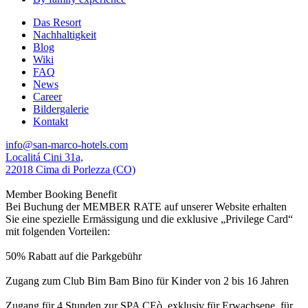
Das Resort
Nachhaltigkeit
Blog
Wiki
FAQ
News
Career
Bildergalerie
Kontakt
info@san-marco-hotels.com
Localitá Cini 31a,
22018 Cima di Porlezza (CO)
Member Booking Benefit
Bei Buchung der MEMBER RATE auf unserer Website erhalten
Sie eine spezielle Ermässigung und die exklusive „Privilege Card“
mit folgenden Vorteilen:
50% Rabatt auf die Parkgebühr
Zugang zum Club Bim Bam Bino für Kinder von 2 bis 16 Jahren
Zugang für 4 Stunden zur SPA CEò, exklusiv für Erwachsene, für