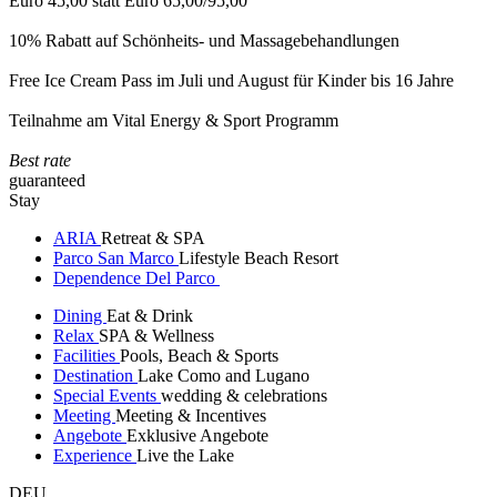
Euro 45,00 statt Euro 65,00/95,00
10% Rabatt auf Schönheits- und Massagebehandlungen
Free Ice Cream Pass im Juli und August für Kinder bis 16 Jahre
Teilnahme am Vital Energy & Sport Programm
Best rate
guaranteed
Stay
ARIA
Retreat & SPA
Parco San Marco
Lifestyle Beach Resort
Dependence Del Parco
Dining
Eat & Drink
Relax
SPA & Wellness
Facilities
Pools, Beach & Sports
Destination
Lake Como and Lugano
Special Events
wedding & celebrations
Meeting
Meeting & Incentives
Angebote
Exklusive Angebote
Experience
Live the Lake
DEU