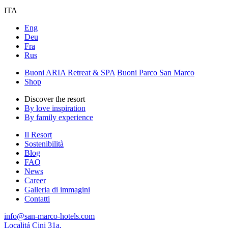
ITA
Eng
Deu
Fra
Rus
Buoni ARIA Retreat & SPA
Buoni Parco San Marco
Shop
Discover the resort
By love inspiration
By family experience
Il Resort
Sostenibilità
Blog
FAQ
News
Career
Galleria di immagini
Contatti
info@san-marco-hotels.com
Localitá Cini 31a,