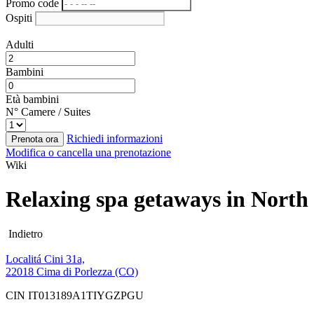
Promo code
Ospiti
Adulti
Bambini
Età bambini
N° Camere / Suites
Richiedi informazioni
Prenota ora
Modifica o cancella una prenotazione
Wiki
Relaxing spa getaways in North 
Indietro
Localitá Cini 31a,
22018 Cima di Porlezza (CO)
CIN IT013189A1TIYGZPGU