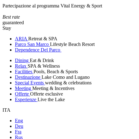
Partecipazione al programma Vital Energy & Sport
Best rate
guaranteed
Stay
ARIA
Retreat & SPA
Parco San Marco
Lifestyle Beach Resort
Dependence Del Parco
Dining
Eat & Drink
Relax
SPA & Wellness
Facilities
Pools, Beach & Sports
Destinazione
Lake Como and Lugano
Special Events
wedding & celebrations
Meeting
Meeting & Incentives
Offerte
Offerte esclusive
Esperienze
Live the Lake
ITA
Eng
Deu
Fra
Rus