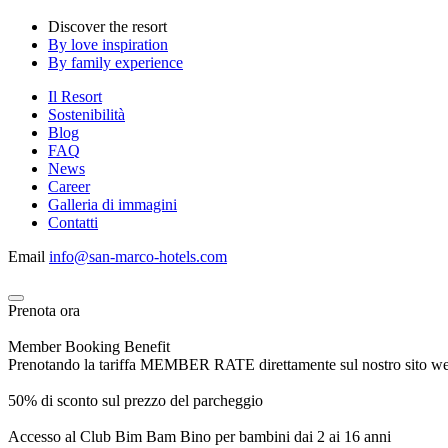
Discover the resort
By love inspiration
By family experience
Il Resort
Sostenibilità
Blog
FAQ
News
Career
Galleria di immagini
Contatti
Email
info@san-marco-hotels.com
Prenota ora
Member Booking Benefit
Prenotando la tariffa MEMBER RATE direttamente sul nostro sito web, r
50% di sconto sul prezzo del parcheggio
Accesso al Club Bim Bam Bino per bambini dai 2 ai 16 anni