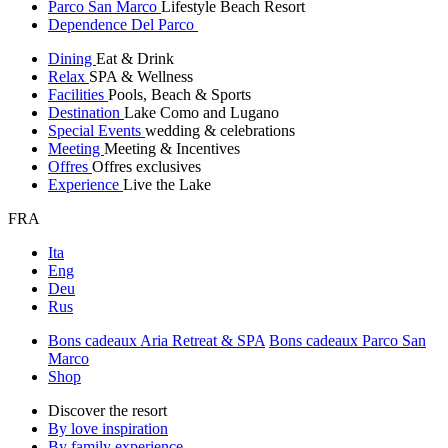
Parco San Marco
Lifestyle Beach Resort
Dependence Del Parco
Dining
Eat & Drink
Relax
SPA & Wellness
Facilities
Pools, Beach & Sports
Destination
Lake Como and Lugano
Special Events
wedding & celebrations
Meeting
Meeting & Incentives
Offres
Offres exclusives
Experience
Live the Lake
FRA
Ita
Eng
Deu
Rus
Bons cadeaux Aria Retreat & SPA
Bons cadeaux Parco San
Marco
Shop
Discover the resort
By love inspiration
By family experience