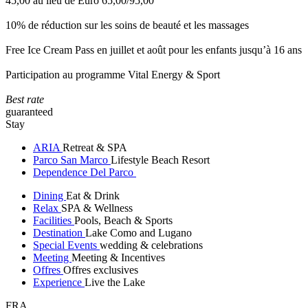
45,00 au lieu de Euro 65,00/95,00
10% de réduction sur les soins de beauté et les massages
Free Ice Cream Pass en juillet et août pour les enfants jusqu’à 16 ans
Participation au programme Vital Energy & Sport
Best rate
guaranteed
Stay
ARIA
Retreat & SPA
Parco San Marco
Lifestyle Beach Resort
Dependence Del Parco
Dining
Eat & Drink
Relax
SPA & Wellness
Facilities
Pools, Beach & Sports
Destination
Lake Como and Lugano
Special Events
wedding & celebrations
Meeting
Meeting & Incentives
Offres
Offres exclusives
Experience
Live the Lake
FRA