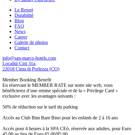
Le Resort
Durabilité
Blog
FAQ
News
Career
Galerie de photos
Contact
info@san-marco-hotels.com
Localitá Cini 31a,
22018 Cima di Porlezza (CO)
Member Booking Benefit
En réservant le MEMBER RATE sur notre site web, vous
bénéficierez d’une remise spéciale et de la « Privilege Card »
exclusive avec les avantages suivants :
50% de réduction sur le tarif du parking
Accès au Club Bim Bam Bino pour les enfants de 2 à 16 ans
Accès pour 4 heures à la SPA CEò, réservée aux adultes, pour Euro
45,00 au lieu de Euro 65,00/95,00