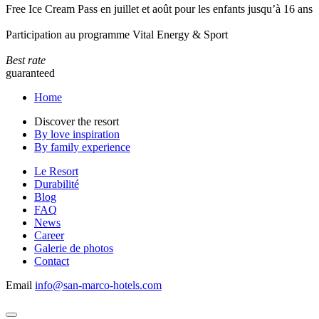
Free Ice Cream Pass en juillet et août pour les enfants jusqu’à 16 ans
Participation au programme Vital Energy & Sport
Best rate
guaranteed
Home
Discover the resort
By love inspiration
By family experience
Le Resort
Durabilité
Blog
FAQ
News
Career
Galerie de photos
Contact
Email
info@san-marco-hotels.com