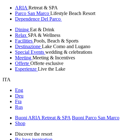
ARIA
Retreat & SPA
Parco San Marco
Lifestyle Beach Resort
Dependence Del Parco
Dining
Eat & Drink
Relax
SPA & Wellness
Facilities
Pools, Beach & Sports
Destinazione
Lake Como and Lugano
Special Events
wedding & celebrations
Meeting
Meeting & Incentives
Offerte
Offerte esclusive
Esperienze
Live the Lake
ITA
Eng
Deu
Fra
Rus
Buoni ARIA Retreat & SPA
Buoni Parco San Marco
Shop
Discover the resort
By love inspiration