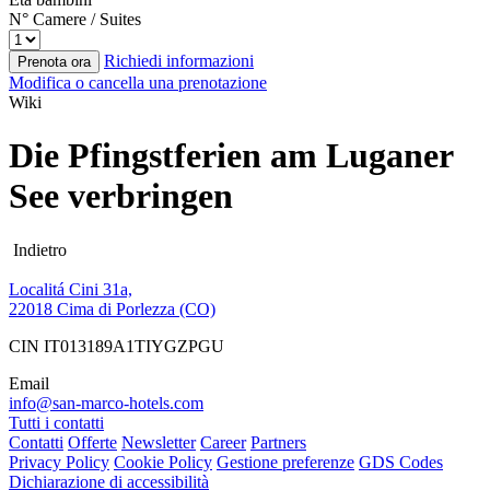
N° Camere / Suites
Richiedi informazioni
Prenota ora
Modifica o cancella una prenotazione
Wiki
Die Pfingstferien am Luganer
See verbringen
Indietro
Localitá Cini 31a,
22018 Cima di Porlezza (CO)
CIN IT013189A1TIYGZPGU
Email
info@san-marco-hotels.com
Tutti i contatti
Contatti
Offerte
Newsletter
Career
Partners
Privacy Policy
Cookie Policy
Gestione preferenze
GDS Codes
Dichiarazione di accessibilità