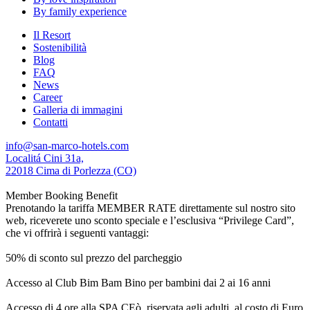
By family experience
Il Resort
Sostenibilità
Blog
FAQ
News
Career
Galleria di immagini
Contatti
info@san-marco-hotels.com
Localitá Cini 31a,
22018 Cima di Porlezza (CO)
Member Booking Benefit
Prenotando la tariffa MEMBER RATE direttamente sul nostro sito
web, riceverete uno sconto speciale e l’esclusiva “Privilege Card”,
che vi offrirà i seguenti vantaggi:
50% di sconto sul prezzo del parcheggio
Accesso al Club Bim Bam Bino per bambini dai 2 ai 16 anni
Accesso di 4 ore alla SPA CEò, riservata agli adulti, al costo di Euro