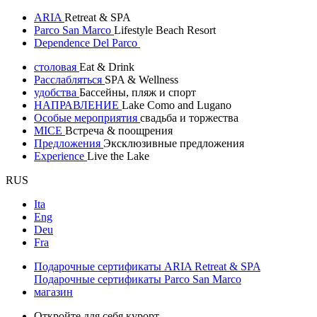
ARIA
Retreat & SPA
Parco San Marco
Lifestyle Beach Resort
Dependence Del Parco
столовая
Eat & Drink
Расслабляться
SPA & Wellness
удобства
Бассейны, пляж и спорт
НАПРАВЛЕНИЕ
Lake Como and Lugano
Особые мероприятия
свадьба и торжества
MICE
Встреча & поощрения
Предложения
Эксклюзивные предложения
Experience
Live the Lake
RUS
Ita
Eng
Deu
Fra
Подарочные сертификаты ARIA Retreat & SPA
Подарочные сертификаты Parco San Marco
магазин
Откройте для себя курорт