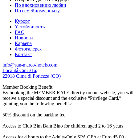
По вдохновению любви
По семейному опыту
Курорт
Yстойчивость
FAQ
Новости
Карьера
Фотогалерея
Контакт
info@san-marco-hotels.com
Localitá Cini 31a,
22018 Cima di Porlezza (CO)
Member Booking Benefit
By booking the MEMBER RATE directly on our website, you will
receive a special discount and the exclusive “Privilege Card,”
granting you the following benefits:
50% discount on the parking fee
Access to Club Bim Bam Bino for children aged 2 to 16 years
Access for 4 hours to the Adults-Only SPA CEò at Euro 45,00