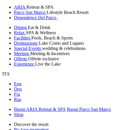
ARIA
Retreat & SPA
Parco San Marco
Lifestyle Beach Resort
Dependence Del Parco
Dining
Eat & Drink
Relax
SPA & Wellness
Facilities
Pools, Beach & Sports
Destinazione
Lake Como and Lugano
Special Events
wedding & celebrations
Meeting
Meeting & Incentives
Offerte
Offerte esclusive
Esperienze
Live the Lake
ITA
Eng
Deu
Fra
Rus
Buoni ARIA Retreat & SPA
Buoni Parco San Marco
Shop
Discover the resort
By love inspiration