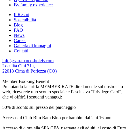
By family experience
Il Resort
Sostenibilità
Blog
FAQ
News
Career
Galleria di immagini
Contatti
info@san-marco-hotels.com
Localitá Cini 31a,
22018 Cima di Porlezza (CO)
Member Booking Benefit
Prenotando la tariffa MEMBER RATE direttamente sul nostro sito
web, riceverete uno sconto speciale e l’esclusiva “Privilege Card”,
che vi offrirà i seguenti vantaggi:
50% di sconto sul prezzo del parcheggio
Accesso al Club Bim Bam Bino per bambini dai 2 ai 16 anni
Accesso di 4 ore alla SPA CEò, riservata agli adulti, al costo di Euro