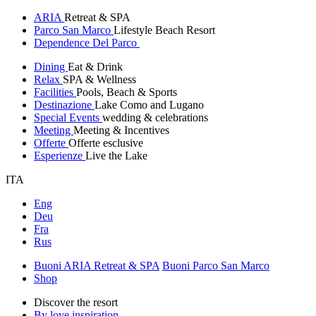
ARIA
Retreat & SPA
Parco San Marco
Lifestyle Beach Resort
Dependence Del Parco
Dining
Eat & Drink
Relax
SPA & Wellness
Facilities
Pools, Beach & Sports
Destinazione
Lake Como and Lugano
Special Events
wedding & celebrations
Meeting
Meeting & Incentives
Offerte
Offerte esclusive
Esperienze
Live the Lake
ITA
Eng
Deu
Fra
Rus
Buoni ARIA Retreat & SPA
Buoni Parco San Marco
Shop
Discover the resort
By love inspiration