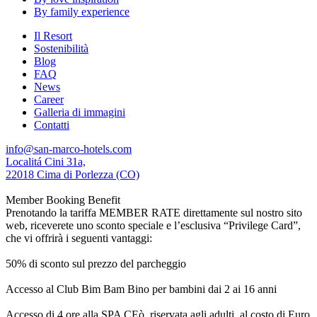
By family experience
Il Resort
Sostenibilità
Blog
FAQ
News
Career
Galleria di immagini
Contatti
info@san-marco-hotels.com
Localitá Cini 31a,
22018 Cima di Porlezza (CO)
Member Booking Benefit
Prenotando la tariffa MEMBER RATE direttamente sul nostro sito
web, riceverete uno sconto speciale e l’esclusiva “Privilege Card”,
che vi offrirà i seguenti vantaggi:
50% di sconto sul prezzo del parcheggio
Accesso al Club Bim Bam Bino per bambini dai 2 ai 16 anni
Accesso di 4 ore alla SPA CEò, riservata agli adulti, al costo di Euro