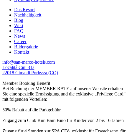
Das Resort
Nachhaltigkeit
Blog
Wiki
FAQ
News
Career
Bildergalerie
Kontakt
info@san-marco-hotels.com
Localitá Cini 31a,
22018 Cima di Porlezza (CO)
Member Booking Benefit
Bei Buchung der MEMBER RATE auf unserer Website erhalten
Sie eine spezielle Ermässigung und die exklusive „Privilege Card“
mit folgenden Vorteilen:
50% Rabatt auf die Parkgebühr
Zugang zum Club Bim Bam Bino für Kinder von 2 bis 16 Jahren
Zugang für 4 Stunden zur SPA CEò, exklusiv für Erwachsene, für