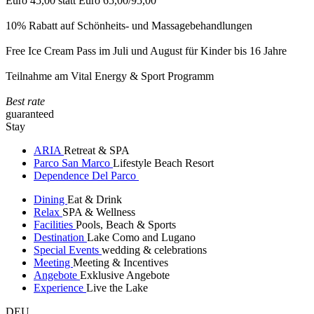
Euro 45,00 statt Euro 65,00/95,00
10% Rabatt auf Schönheits- und Massagebehandlungen
Free Ice Cream Pass im Juli und August für Kinder bis 16 Jahre
Teilnahme am Vital Energy & Sport Programm
Best rate
guaranteed
Stay
ARIA
Retreat & SPA
Parco San Marco
Lifestyle Beach Resort
Dependence Del Parco
Dining
Eat & Drink
Relax
SPA & Wellness
Facilities
Pools, Beach & Sports
Destination
Lake Como and Lugano
Special Events
wedding & celebrations
Meeting
Meeting & Incentives
Angebote
Exklusive Angebote
Experience
Live the Lake
DEU