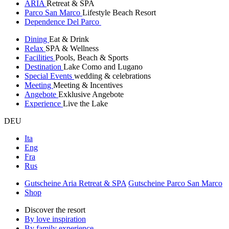
ARIA
Retreat & SPA
Parco San Marco
Lifestyle Beach Resort
Dependence Del Parco
Dining
Eat & Drink
Relax
SPA & Wellness
Facilities
Pools, Beach & Sports
Destination
Lake Como and Lugano
Special Events
wedding & celebrations
Meeting
Meeting & Incentives
Angebote
Exklusive Angebote
Experience
Live the Lake
DEU
Ita
Eng
Fra
Rus
Gutscheine Aria Retreat & SPA
Gutscheine Parco San Marco
Shop
Discover the resort
By love inspiration
By family experience