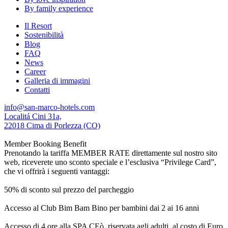
By family experience
Il Resort
Sostenibilità
Blog
FAQ
News
Career
Galleria di immagini
Contatti
info@san-marco-hotels.com
Localitá Cini 31a,
22018 Cima di Porlezza (CO)
Member Booking Benefit
Prenotando la tariffa MEMBER RATE direttamente sul nostro sito
web, riceverete uno sconto speciale e l’esclusiva “Privilege Card”,
che vi offrirà i seguenti vantaggi:
50% di sconto sul prezzo del parcheggio
Accesso al Club Bim Bam Bino per bambini dai 2 ai 16 anni
Accesso di 4 ore alla SPA CEò, riservata agli adulti, al costo di Euro