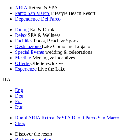
ARIA
Retreat & SPA
Parco San Marco
Lifestyle Beach Resort
Dependence Del Parco
Dining
Eat & Drink
Relax
SPA & Wellness
Facilities
Pools, Beach & Sports
Destinazione
Lake Como and Lugano
Special Events
wedding & celebrations
Meeting
Meeting & Incentives
Offerte
Offerte esclusive
Esperienze
Live the Lake
ITA
Eng
Deu
Fra
Rus
Buoni ARIA Retreat & SPA
Buoni Parco San Marco
Shop
Discover the resort
By love inspiration