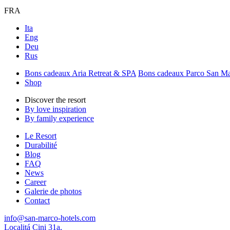
FRA
Ita
Eng
Deu
Rus
Bons cadeaux Aria Retreat & SPA
Bons cadeaux Parco San M
Shop
Discover the resort
By love inspiration
By family experience
Le Resort
Durabilité
Blog
FAQ
News
Career
Galerie de photos
Contact
info@san-marco-hotels.com
Localitá Cini 31a,