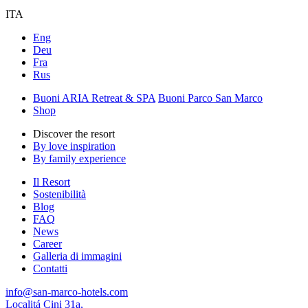
ITA
Eng
Deu
Fra
Rus
Buoni ARIA Retreat & SPA
Buoni Parco San Marco
Shop
Discover the resort
By love inspiration
By family experience
Il Resort
Sostenibilità
Blog
FAQ
News
Career
Galleria di immagini
Contatti
info@san-marco-hotels.com
Localitá Cini 31a,