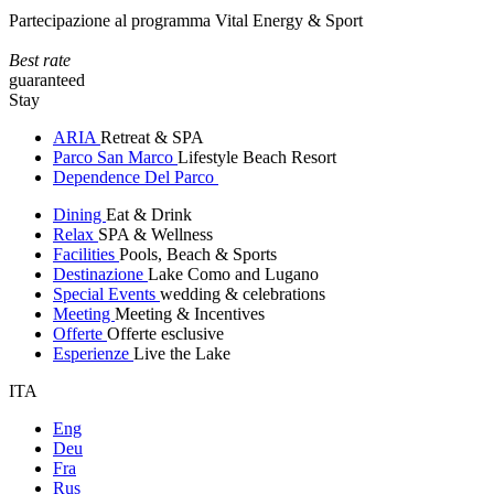
Partecipazione al programma Vital Energy & Sport
Best rate
guaranteed
Stay
ARIA
Retreat & SPA
Parco San Marco
Lifestyle Beach Resort
Dependence Del Parco
Dining
Eat & Drink
Relax
SPA & Wellness
Facilities
Pools, Beach & Sports
Destinazione
Lake Como and Lugano
Special Events
wedding & celebrations
Meeting
Meeting & Incentives
Offerte
Offerte esclusive
Esperienze
Live the Lake
ITA
Eng
Deu
Fra
Rus