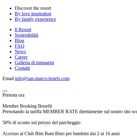
Discover the resort
By love inspiration
By family experience
Il Resort
Sostenibilità
Blog
FAQ
News
Career
Galleria di immagini
Contatti
Email
info@san-marco-hotels.com
Prenota ora
Member Booking Benefit
Prenotando la tariffa MEMBER RATE direttamente sul nostro sito web, r
50% di sconto sul prezzo del parcheggio
Accesso al Club Bim Bam Bino per bambini dai 2 ai 16 anni