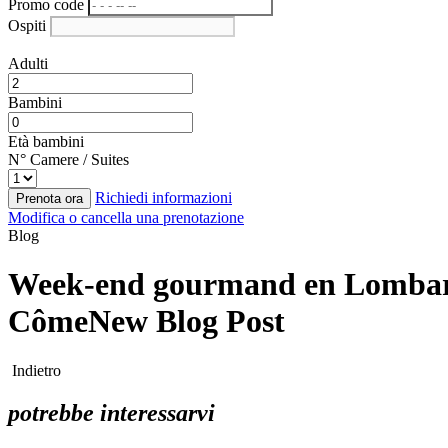
Promo code
Ospiti
Adulti
Bambini
Età bambini
N° Camere / Suites
Richiedi informazioni
Prenota ora
Modifica o cancella una prenotazione
Blog
Week-end gourmand en Lombardie
CômeNew Blog Post
Indietro
potrebbe interessarvi