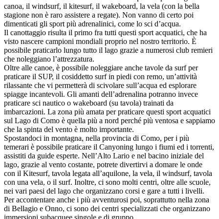
canoa, il windsurf, il kitesurf, il wakeboard, la vela (con la bella
stagione non è raro assistere a regate). Non vanno di certo poi
dimenticati gli sport più adrenalinici, come lo sci d’acqua.
Il canottaggio risulta il primo fra tutti questi sport acquatici, che ha
visto nascere campioni mondiali proprio nel nostro territorio. È
possibile praticarlo lungo tutto il lago grazie a numerosi club remieri
che noleggiano l’attrezzatura.
Oltre alle canoe, è possibile noleggiare anche tavole da surf per
praticare il SUP, il cosiddetto surf in piedi con remo, un’attività
rilassante che vi permetterà di scivolare sull’acqua ed esplorare
spiagge incantevoli. Gli amanti dell’adrenalina potranno invece
praticare sci nautico o wakeboard (su tavola) trainati da
imbarcazioni. La zona più amata per praticare questi sport acquatici
sul Lago di Como è quella più a nord perché più ventosa e sappiamo
che la spinta del vento è molto importante.
Spostandoci in montagna, nella provincia di Como, per i più
temerari è possibile praticare il Canyoning lungo i fiumi ed i torrenti,
assistiti da guide esperte. Nell’Alto Lario e nel bacino iniziale del
lago, grazie al vento costante, potrete divertirvi a domare le onde
con il Kitesurf, tavola legata all’aquilone, la vela, il windsurf, tavola
con una vela, o il surf. Inoltre, ci sono molti centri, oltre alle scuole,
nei vari paesi del lago che organizzano corsi e gare a tutti i livelli.
Per accontentare anche i più avventurosi poi, soprattutto nella zona
di Bellagio e Onno, ci sono dei centri specializzati che organizzano
immersioni subacquee singole e di gruppo.