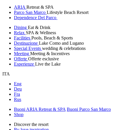
ARIA
Retreat & SPA
Parco San Marco
Lifestyle Beach Resort
Dependence Del Parco
Dining
Eat & Drink
Relax
SPA & Wellness
Facilities
Pools, Beach & Sports
Destinazione
Lake Como and Lugano
Special Events
wedding & celebrations
Meeting
Meeting & Incentives
Offerte
Offerte esclusive
Esperienze
Live the Lake
ITA
Eng
Deu
Fra
Rus
Buoni ARIA Retreat & SPA
Buoni Parco San Marco
Shop
Discover the resort
By love inspiration