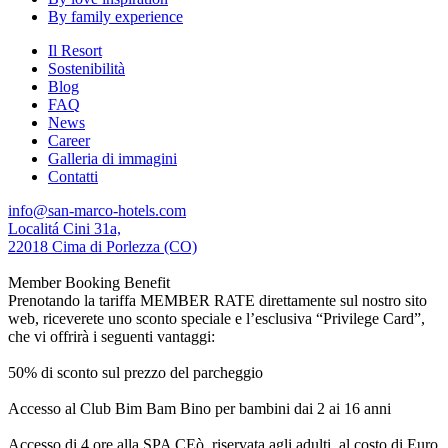
By family experience
Il Resort
Sostenibilità
Blog
FAQ
News
Career
Galleria di immagini
Contatti
info@san-marco-hotels.com
Localitá Cini 31a,
22018 Cima di Porlezza (CO)
Member Booking Benefit
Prenotando la tariffa MEMBER RATE direttamente sul nostro sito
web, riceverete uno sconto speciale e l’esclusiva “Privilege Card”,
che vi offrirà i seguenti vantaggi:
50% di sconto sul prezzo del parcheggio
Accesso al Club Bim Bam Bino per bambini dai 2 ai 16 anni
Accesso di 4 ore alla SPA CEò, riservata agli adulti, al costo di Euro