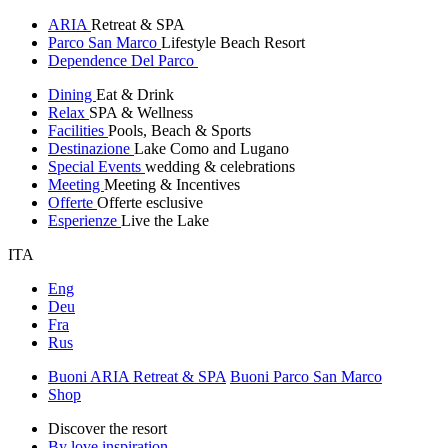
ARIA
Retreat & SPA
Parco San Marco
Lifestyle Beach Resort
Dependence Del Parco
Dining
Eat & Drink
Relax
SPA & Wellness
Facilities
Pools, Beach & Sports
Destinazione
Lake Como and Lugano
Special Events
wedding & celebrations
Meeting
Meeting & Incentives
Offerte
Offerte esclusive
Esperienze
Live the Lake
ITA
Eng
Deu
Fra
Rus
Buoni ARIA Retreat & SPA
Buoni Parco San Marco
Shop
Discover the resort
By love inspiration