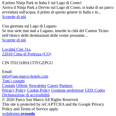
Il primo Ninja Park in Italia è sul Lago di Como!
Arriva il Ninja Park a Dervio sul Lago di Como, si tratta di un parco
avventura sull'acqua, il primo di questo genere in Italia e in...
Scoprite di piú
Una giornata sul Lago di Lugano
Se non siete mai stati a Lugano, inserite la città del Canton Ticino
nell’elenco delle destinazioni delle vostre prossime...
Scoprite di piú
Localitá Cini 31a,
22018 Cima di Porlezza (CO)
CIN IT013189A1TIYGZPGU
Email
info@san-marco-hotels.com
Tutti i contatti
Contatti
Offerte
Newsletter
Career
Partners
Privacy Policy
Cookie Policy
Gestione preferenze
GDS Codes
Dichiarazione di accessibilità
© 2026 Parco San Marco All Rights Reserved.
This site is protected by reCAPTCHA and the Google Privacy
Policy and Terms of Service apply
webdesign
ovosodo