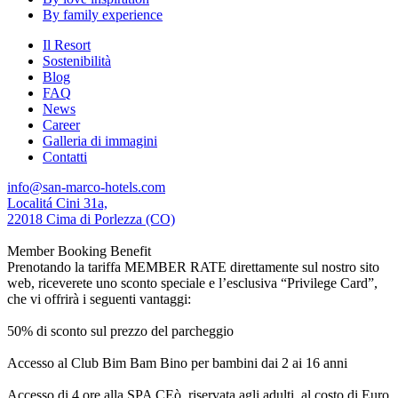
By family experience
Il Resort
Sostenibilità
Blog
FAQ
News
Career
Galleria di immagini
Contatti
info@san-marco-hotels.com
Localitá Cini 31a,
22018 Cima di Porlezza (CO)
Member Booking Benefit
Prenotando la tariffa MEMBER RATE direttamente sul nostro sito
web, riceverete uno sconto speciale e l’esclusiva “Privilege Card”,
che vi offrirà i seguenti vantaggi:
50% di sconto sul prezzo del parcheggio
Accesso al Club Bim Bam Bino per bambini dai 2 ai 16 anni
Accesso di 4 ore alla SPA CEò, riservata agli adulti, al costo di Euro