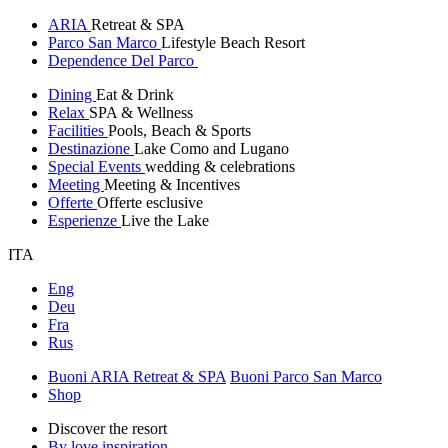
ARIA
Retreat & SPA
Parco San Marco
Lifestyle Beach Resort
Dependence Del Parco
Dining
Eat & Drink
Relax
SPA & Wellness
Facilities
Pools, Beach & Sports
Destinazione
Lake Como and Lugano
Special Events
wedding & celebrations
Meeting
Meeting & Incentives
Offerte
Offerte esclusive
Esperienze
Live the Lake
ITA
Eng
Deu
Fra
Rus
Buoni ARIA Retreat & SPA
Buoni Parco San Marco
Shop
Discover the resort
By love inspiration