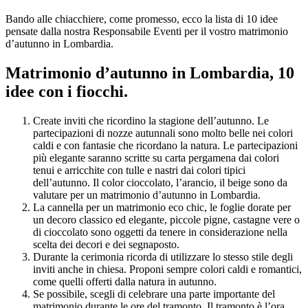
Bando alle chiacchiere, come promesso, ecco la lista di 10 idee
pensate dalla nostra Responsabile Eventi per il vostro matrimonio
d’autunno in Lombardia.
Matrimonio d’autunno in Lombardia, 10
idee con i fiocchi.
Create inviti che ricordino la stagione dell’autunno. Le
partecipazioni di nozze autunnali sono molto belle nei colori
caldi e con fantasie che ricordano la natura. Le partecipazioni
più elegante saranno scritte su carta pergamena dai colori
tenui e arricchite con tulle e nastri dai colori tipici
dell’autunno. Il color cioccolato, l’arancio, il beige sono da
valutare per un matrimonio d’autunno in Lombardia.
La cannella per un matrimonio eco chic, le foglie dorate per
un decoro classico ed elegante, piccole pigne, castagne vere o
di cioccolato sono oggetti da tenere in considerazione nella
scelta dei decori e dei segnaposto.
Durante la cerimonia ricorda di utilizzare lo stesso stile degli
inviti anche in chiesa. Proponi sempre colori caldi e romantici,
come quelli offerti dalla natura in autunno.
Se possibile, scegli di celebrare una parte importante del
matrimonio durante le ore del tramonto. Il tramonto è l’ora