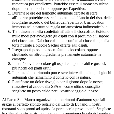
romantica per eccellenza. Potrebbe essere il momento subito
dopo il termine del rito, oppure per l’aperitivo.
Durante le ore del tramonto autunnale cercate di stare
all'aperto: potrebbe essere il momento del lancio del riso, delle
fotografie ricordo o del buffet dell’aperitivo. Una location
immersa nella natura vi regala un’atmosfera indimenticabile.
Tra i dessert e nella confettata sfruttate il cioccolato. Esistono
mille modi per avvolgere gli ospiti con il profumo e il sapore
del cioccolato. Dai cioccolatini ai confetti al cioccolato, dalla
torta nuziale a piccole Sacher offerte agli ospiti.
I segnaposti possono essere fatti in cioccolato, oppure
sfruttando un altro ingrediente prettamente autunnale: le
castagne.
Il menù dovrà coccolare gli ospiti con piatti caldi e gustosi,
più ricchi dei piatti estivi.
Il pranzo di matrimonio può essere intervallato da tipici giochi
autunnali che richiamino il contatto con la natura.
Pianificate un dolce risveglio per il giorno dopo le nozze,
rilassatevi al caldo della SPA e - come ultimo consiglio -
scegliete un posto caldo per il vostro viaggio di nozze.
Al Parco San Marco organizziamo matrimoni d’autunno speciali
grazie al perfetto sfondo regalato dal Lago di Lugano. I nostri
ristoranti sono pronti ad aprirvi la porta per la prova menù. Scegliete
lo stile del vostro matrimonio e noi ti proponiamo la sala ristorante e