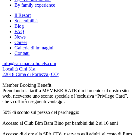
By family experience
Il Resort
Sostenibilità
Blog
FAQ
News
Career
Galleria di immagini
Contatti
info@san-marco-hotels.com
Localitá Cini 31a,
22018 Cima di Porlezza (CO)
Member Booking Benefit
Prenotando la tariffa MEMBER RATE direttamente sul nostro sito
web, riceverete uno sconto speciale e l’esclusiva “Privilege Card”,
che vi offrirà i seguenti vantaggi:
50% di sconto sul prezzo del parcheggio
Accesso al Club Bim Bam Bino per bambini dai 2 ai 16 anni
Accesso di 4 ore alla SPA CEò, riservata agli adulti, al costo di Euro