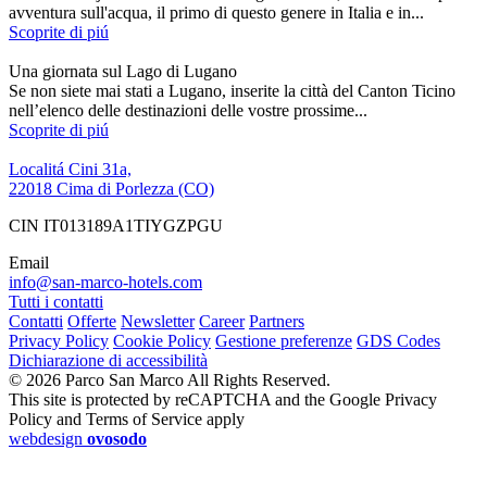
avventura sull'acqua, il primo di questo genere in Italia e in...
Scoprite di piú
Una giornata sul Lago di Lugano
Se non siete mai stati a Lugano, inserite la città del Canton Ticino
nell’elenco delle destinazioni delle vostre prossime...
Scoprite di piú
Localitá Cini 31a,
22018 Cima di Porlezza (CO)
CIN IT013189A1TIYGZPGU
Email
info@san-marco-hotels.com
Tutti i contatti
Contatti
Offerte
Newsletter
Career
Partners
Privacy Policy
Cookie Policy
Gestione preferenze
GDS Codes
Dichiarazione di accessibilità
© 2026 Parco San Marco All Rights Reserved.
This site is protected by reCAPTCHA and the Google Privacy
Policy and Terms of Service apply
webdesign
ovosodo