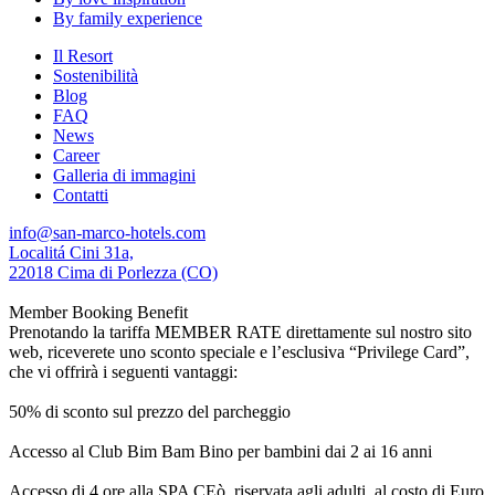
By family experience
Il Resort
Sostenibilità
Blog
FAQ
News
Career
Galleria di immagini
Contatti
info@san-marco-hotels.com
Localitá Cini 31a,
22018 Cima di Porlezza (CO)
Member Booking Benefit
Prenotando la tariffa MEMBER RATE direttamente sul nostro sito
web, riceverete uno sconto speciale e l’esclusiva “Privilege Card”,
che vi offrirà i seguenti vantaggi:
50% di sconto sul prezzo del parcheggio
Accesso al Club Bim Bam Bino per bambini dai 2 ai 16 anni
Accesso di 4 ore alla SPA CEò, riservata agli adulti, al costo di Euro