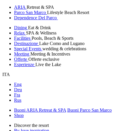
ARIA
Retreat & SPA
Parco San Marco
Lifestyle Beach Resort
Dependence Del Parco
Dining
Eat & Drink
Relax
SPA & Wellness
Facilities
Pools, Beach & Sports
Destinazione
Lake Como and Lugano
Special Events
wedding & celebrations
Meeting
Meeting & Incentives
Offerte
Offerte esclusive
Esperienze
Live the Lake
ITA
Eng
Deu
Fra
Rus
Buoni ARIA Retreat & SPA
Buoni Parco San Marco
Shop
Discover the resort
By love inspiration