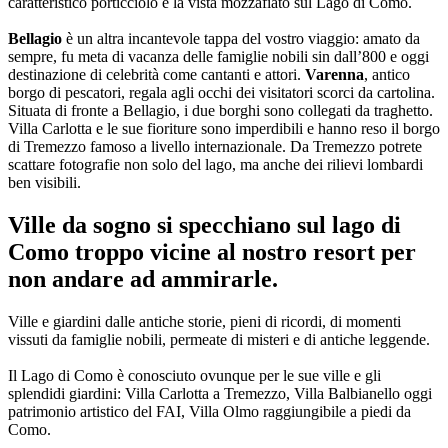
caratteristico porticciolo e la vista mozzafiato sul Lago di Como.
Bellagio
è un altra incantevole tappa del vostro viaggio: amato da
sempre, fu meta di vacanza delle famiglie nobili sin dall’800 e oggi
destinazione di celebrità come cantanti e attori.
Varenna
, antico
borgo di pescatori, regala agli occhi dei visitatori scorci da cartolina.
Situata di fronte a Bellagio, i due borghi sono collegati da traghetto.
Villa Carlotta e le sue fioriture sono imperdibili e hanno reso il borgo
di Tremezzo famoso a livello internazionale. Da Tremezzo potrete
scattare fotografie non solo del lago, ma anche dei rilievi lombardi
ben visibili.
Ville da sogno si specchiano sul lago di
Como troppo vicine al nostro resort per
non andare ad ammirarle.
Ville e giardini dalle antiche storie, pieni di ricordi, di momenti
vissuti da famiglie nobili, permeate di misteri e di antiche leggende.
Il Lago di Como è conosciuto ovunque per le sue ville e gli
splendidi giardini: Villa Carlotta a Tremezzo, Villa Balbianello oggi
patrimonio artistico del FAI, Villa Olmo raggiungibile a piedi da
Como.