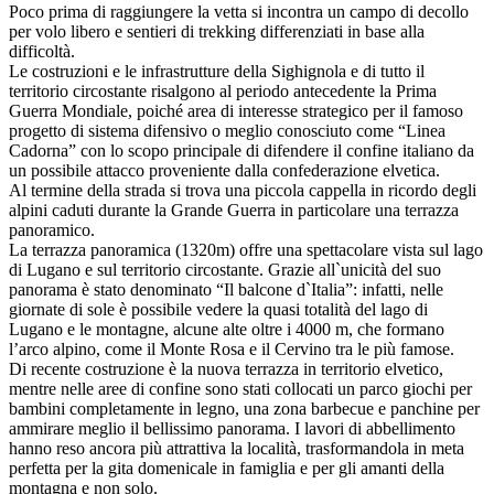
Poco prima di raggiungere la vetta si incontra un campo di decollo
per volo libero e sentieri di trekking differenziati in base alla
difficoltà.
Le costruzioni e le infrastrutture della Sighignola e di tutto il
territorio circostante risalgono al periodo antecedente la Prima
Guerra Mondiale, poiché area di interesse strategico per il famoso
progetto di sistema difensivo o meglio conosciuto come “Linea
Cadorna” con lo scopo principale di difendere il confine italiano da
un possibile attacco proveniente dalla confederazione elvetica.
Al termine della strada si trova una piccola cappella in ricordo degli
alpini caduti durante la Grande Guerra in particolare una terrazza
panoramico.
La terrazza panoramica (1320m) offre una spettacolare vista sul lago
di Lugano e sul territorio circostante. Grazie all`unicità del suo
panorama è stato denominato “Il balcone d`Italia”: infatti, nelle
giornate di sole è possibile vedere la quasi totalità del lago di
Lugano e le montagne, alcune alte oltre i 4000 m, che formano
l’arco alpino, come il Monte Rosa e il Cervino tra le più famose.
Di recente costruzione è la nuova terrazza in territorio elvetico,
mentre nelle aree di confine sono stati collocati un parco giochi per
bambini completamente in legno, una zona barbecue e panchine per
ammirare meglio il bellissimo panorama. I lavori di abbellimento
hanno reso ancora più attrattiva la località, trasformandola in meta
perfetta per la gita domenicale in famiglia e per gli amanti della
montagna e non solo.