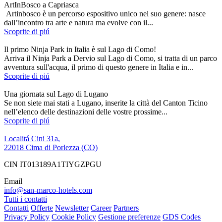
ArtInBosco a Capriasca
Artinbosco è un percorso espositivo unico nel suo genere: nasce
dall’incontro tra arte e natura ma evolve con il...
Scoprite di piú
Il primo Ninja Park in Italia è sul Lago di Como!
Arriva il Ninja Park a Dervio sul Lago di Como, si tratta di un parco
avventura sull'acqua, il primo di questo genere in Italia e in...
Scoprite di piú
Una giornata sul Lago di Lugano
Se non siete mai stati a Lugano, inserite la città del Canton Ticino
nell’elenco delle destinazioni delle vostre prossime...
Scoprite di piú
Localitá Cini 31a,
22018 Cima di Porlezza (CO)
CIN IT013189A1TIYGZPGU
Email
info@san-marco-hotels.com
Tutti i contatti
Contatti
Offerte
Newsletter
Career
Partners
Privacy Policy
Cookie Policy
Gestione preferenze
GDS Codes