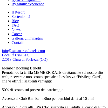
By family experience
Il Resort
Sostenibilità
Blog
FAQ
News
Career
Galleria di immagini
Contatti
info@san-marco-hotels.com
Localitá Cini 31a,
22018 Cima di Porlezza (CO)
Member Booking Benefit
Prenotando la tariffa MEMBER RATE direttamente sul nostro sito
web, riceverete uno sconto speciale e l’esclusiva “Privilege Card”,
che vi offrirà i seguenti vantaggi:
50% di sconto sul prezzo del parcheggio
Accesso al Club Bim Bam Bino per bambini dai 2 ai 16 anni
Accesso di 4 ore alla SPA CEò, riservata agli adulti, al costo di Euro