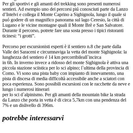
Per gli sportivi e gli amanti del trekking sono presenti numerosi
sentieri. Ad esempio uno dei percorsi piú conosciuti parte da Lanzo
d’Intelvi e collega il Monte Caprino a Sighignola, lungo il quale si
puó godere di un magnifico panorama sul lago Ceresio, la città di
Lugano e le vicine montagne quali il Monte Brè e San Salvatore.
Durante il percorso, potrete fare una sosta presso i tipici ristoranti
ticinesi: “i grotti”.
Percorso per escursionisti esperti è il sentiero n.8 che parte dalla
Valle dei Saraceni e circumnaviga la vetta del monte Sighignola: la
lunghezza del sentiero é 14 km percorribileall`incirca
in 6h. In inverno invece a ridosso del monte Sighignola è attiva una
piccola stazione sciistica per lo sci alpino; l`ultima della provincia di
Como. Vi sono una pista baby con impianto di innevamento, una
pista di discesa di media difficoltà accessibile anche a sciatori con
poca esperienza. Sono possibili escursioni con le racchette da neve e
lungo i numerosi itinerari
per lo sci d`alpinismo. Per gli amanti della mountain bike la strada
da Lanzo che porta in vetta è di circa 5,7km con una pendenza del
7% e un dislivello di 396m.
potrebbe interessarvi