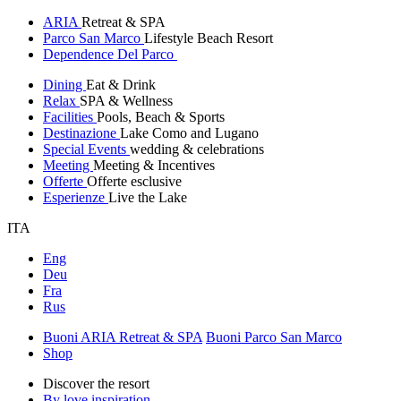
ARIA
Retreat & SPA
Parco San Marco
Lifestyle Beach Resort
Dependence Del Parco
Dining
Eat & Drink
Relax
SPA & Wellness
Facilities
Pools, Beach & Sports
Destinazione
Lake Como and Lugano
Special Events
wedding & celebrations
Meeting
Meeting & Incentives
Offerte
Offerte esclusive
Esperienze
Live the Lake
ITA
Eng
Deu
Fra
Rus
Buoni ARIA Retreat & SPA
Buoni Parco San Marco
Shop
Discover the resort
By love inspiration