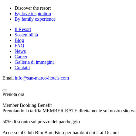
Discover the resort
By love inspiration
By family experience
Il Resort
Sostenibilità
Blog
FAQ
News
Career
Galleria di immagini
Contatti
Email
info@san-marco-hotels.com
Prenota ora
Member Booking Benefit
Prenotando la tariffa MEMBER RATE direttamente sul nostro sito web, r
50% di sconto sul prezzo del parcheggio
Accesso al Club Bim Bam Bino per bambini dai 2 ai 16 anni