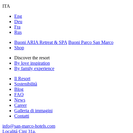
ITA
Eng
Deu
Fra
Rus
Buoni ARIA Retreat & SPA
Buoni Parco San Marco
Shop
Discover the resort
By love inspiration
By family experience
Il Resort
Sostenibilità
Blog
FAQ
News
Career
Galleria di immagini
Contatti
info@san-marco-hotels.com
Localitá Cini 31a,