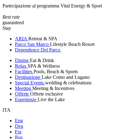
Partecipazione al programma Vital Energy & Sport
Best rate
guaranteed
Stay
ARIA
Retreat & SPA
Parco San Marco
Lifestyle Beach Resort
Dependence Del Parco
Dining
Eat & Drink
Relax
SPA & Wellness
Facilities
Pools, Beach & Sports
Destinazione
Lake Como and Lugano
Special Events
wedding & celebrations
Meeting
Meeting & Incentives
Offerte
Offerte esclusive
Esperienze
Live the Lake
ITA
Eng
Deu
Fra
Rus