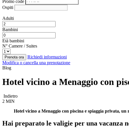
Promo code
Ospiti
Adulti
Bambini
Età bambini
N° Camere / Suites
Richiedi informazioni
Prenota ora
Modifica o cancella una prenotazione
Blog
Hotel vicino a Menaggio con pisc
Indietro
2 MIN
Hotel vicino a Menaggio con piscina e spiaggia privata, un re
Hai preparato le valigie per una vacanza n