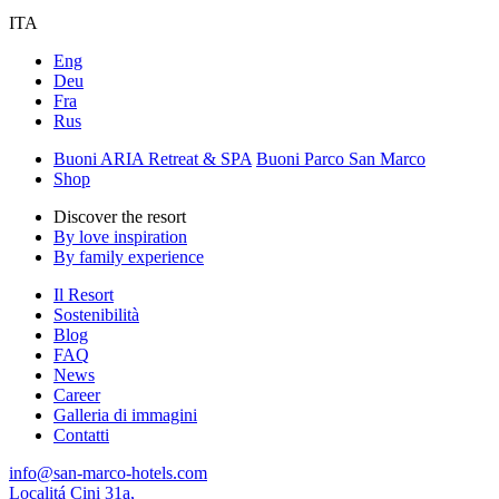
ITA
Eng
Deu
Fra
Rus
Buoni ARIA Retreat & SPA
Buoni Parco San Marco
Shop
Discover the resort
By love inspiration
By family experience
Il Resort
Sostenibilità
Blog
FAQ
News
Career
Galleria di immagini
Contatti
info@san-marco-hotels.com
Localitá Cini 31a,