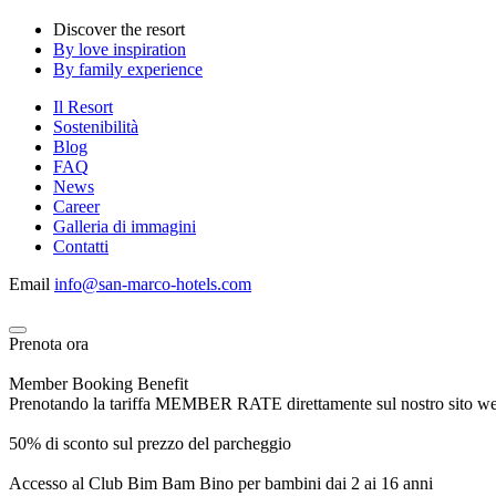
Discover the resort
By love inspiration
By family experience
Il Resort
Sostenibilità
Blog
FAQ
News
Career
Galleria di immagini
Contatti
Email
info@san-marco-hotels.com
Prenota ora
Member Booking Benefit
Prenotando la tariffa MEMBER RATE direttamente sul nostro sito web, r
50% di sconto sul prezzo del parcheggio
Accesso al Club Bim Bam Bino per bambini dai 2 ai 16 anni