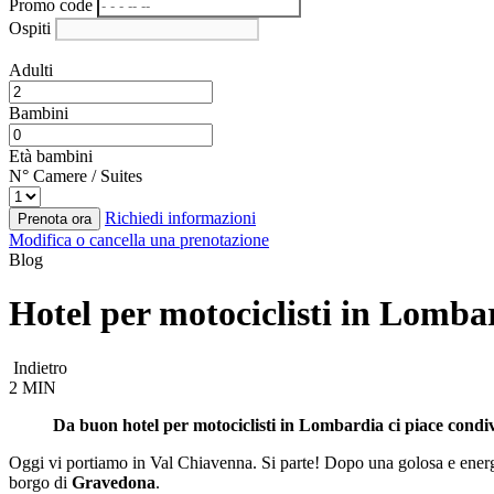
Promo code
Ospiti
Adulti
Bambini
Età bambini
N° Camere / Suites
Richiedi informazioni
Prenota ora
Modifica o cancella una prenotazione
Blog
Hotel per motociclisti in Lombar
Indietro
2 MIN
Da buon hotel per motociclisti in Lombardia ci piace condivid
Oggi vi portiamo in Val Chiavenna. Si parte! Dopo una golosa e energeti
borgo di
Gravedona
.