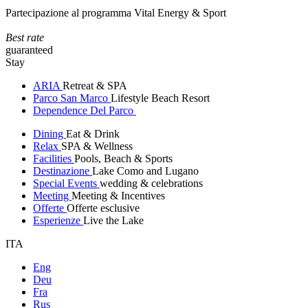
Partecipazione al programma Vital Energy & Sport
Best rate
guaranteed
Stay
ARIA
Retreat & SPA
Parco San Marco
Lifestyle Beach Resort
Dependence Del Parco
Dining
Eat & Drink
Relax
SPA & Wellness
Facilities
Pools, Beach & Sports
Destinazione
Lake Como and Lugano
Special Events
wedding & celebrations
Meeting
Meeting & Incentives
Offerte
Offerte esclusive
Esperienze
Live the Lake
ITA
Eng
Deu
Fra
Rus