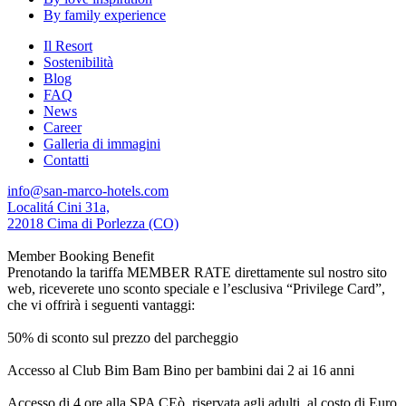
By family experience
Il Resort
Sostenibilità
Blog
FAQ
News
Career
Galleria di immagini
Contatti
info@san-marco-hotels.com
Localitá Cini 31a,
22018 Cima di Porlezza (CO)
Member Booking Benefit
Prenotando la tariffa MEMBER RATE direttamente sul nostro sito
web, riceverete uno sconto speciale e l’esclusiva “Privilege Card”,
che vi offrirà i seguenti vantaggi:
50% di sconto sul prezzo del parcheggio
Accesso al Club Bim Bam Bino per bambini dai 2 ai 16 anni
Accesso di 4 ore alla SPA CEò, riservata agli adulti, al costo di Euro