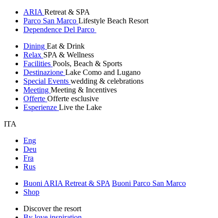
ARIA
Retreat & SPA
Parco San Marco
Lifestyle Beach Resort
Dependence Del Parco
Dining
Eat & Drink
Relax
SPA & Wellness
Facilities
Pools, Beach & Sports
Destinazione
Lake Como and Lugano
Special Events
wedding & celebrations
Meeting
Meeting & Incentives
Offerte
Offerte esclusive
Esperienze
Live the Lake
ITA
Eng
Deu
Fra
Rus
Buoni ARIA Retreat & SPA
Buoni Parco San Marco
Shop
Discover the resort
By love inspiration