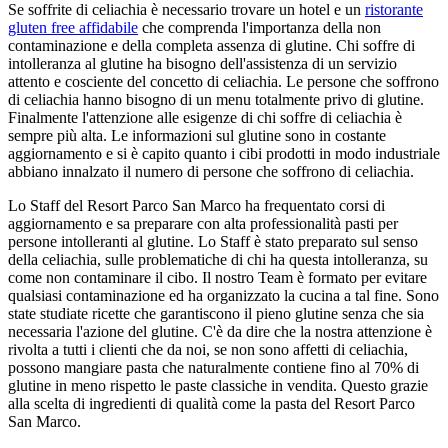
Se soffrite di celiachia è necessario trovare un hotel e un
ristorante
gluten free affidabile
che comprenda l'importanza della non
contaminazione e della completa assenza di glutine. Chi soffre di
intolleranza al glutine ha bisogno dell'assistenza di un servizio
attento e cosciente del concetto di celiachia. Le persone che soffrono
di celiachia hanno bisogno di un menu totalmente privo di glutine.
Finalmente l'attenzione alle esigenze di chi soffre di celiachia è
sempre più alta. Le informazioni sul glutine sono in costante
aggiornamento e si è capito quanto i cibi prodotti in modo industriale
abbiano innalzato il numero di persone che soffrono di celiachia.
Lo Staff del Resort Parco San Marco ha frequentato corsi di
aggiornamento e sa preparare con alta professionalità pasti per
persone intolleranti al glutine. Lo Staff è stato preparato sul senso
della celiachia, sulle problematiche di chi ha questa intolleranza, su
come non contaminare il cibo. Il nostro Team è formato per evitare
qualsiasi contaminazione ed ha organizzato la cucina a tal fine. Sono
state studiate ricette che garantiscono il pieno glutine senza che sia
necessaria l'azione del glutine. C'è da dire che la nostra attenzione è
rivolta a tutti i clienti che da noi, se non sono affetti di celiachia,
possono mangiare pasta che naturalmente contiene fino al 70% di
glutine in meno rispetto le paste classiche in vendita. Questo grazie
alla scelta di ingredienti di qualità come la pasta del Resort Parco
San Marco.