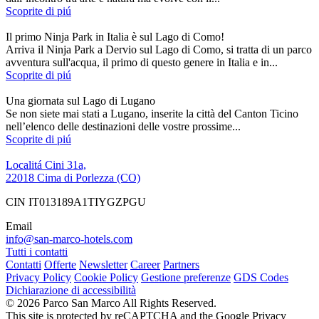
Scoprite di piú
Il primo Ninja Park in Italia è sul Lago di Como!
Arriva il Ninja Park a Dervio sul Lago di Como, si tratta di un parco
avventura sull'acqua, il primo di questo genere in Italia e in...
Scoprite di piú
Una giornata sul Lago di Lugano
Se non siete mai stati a Lugano, inserite la città del Canton Ticino
nell’elenco delle destinazioni delle vostre prossime...
Scoprite di piú
Localitá Cini 31a,
22018 Cima di Porlezza (CO)
CIN IT013189A1TIYGZPGU
Email
info@san-marco-hotels.com
Tutti i contatti
Contatti
Offerte
Newsletter
Career
Partners
Privacy Policy
Cookie Policy
Gestione preferenze
GDS Codes
Dichiarazione di accessibilità
© 2026 Parco San Marco All Rights Reserved.
This site is protected by reCAPTCHA and the Google Privacy