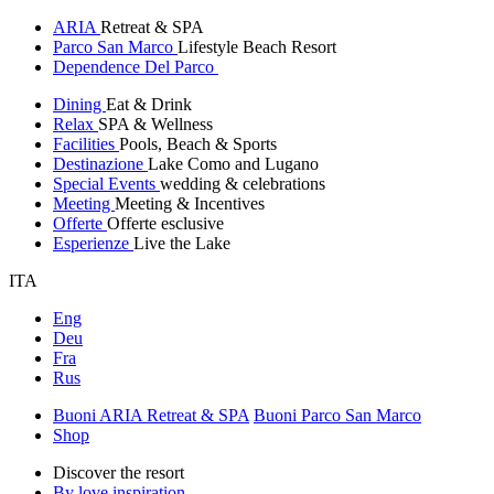
ARIA
Retreat & SPA
Parco San Marco
Lifestyle Beach Resort
Dependence Del Parco
Dining
Eat & Drink
Relax
SPA & Wellness
Facilities
Pools, Beach & Sports
Destinazione
Lake Como and Lugano
Special Events
wedding & celebrations
Meeting
Meeting & Incentives
Offerte
Offerte esclusive
Esperienze
Live the Lake
ITA
Eng
Deu
Fra
Rus
Buoni ARIA Retreat & SPA
Buoni Parco San Marco
Shop
Discover the resort
By love inspiration