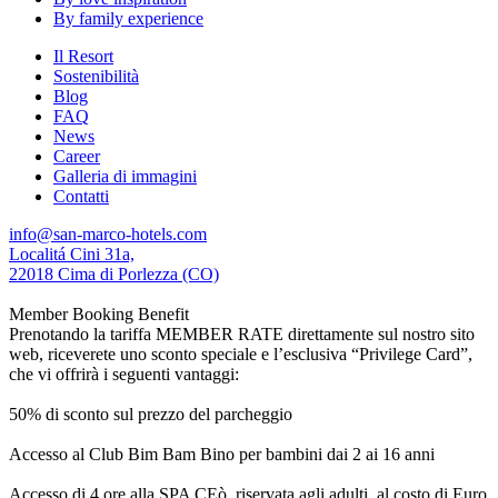
By family experience
Il Resort
Sostenibilità
Blog
FAQ
News
Career
Galleria di immagini
Contatti
info@san-marco-hotels.com
Localitá Cini 31a,
22018 Cima di Porlezza (CO)
Member Booking Benefit
Prenotando la tariffa MEMBER RATE direttamente sul nostro sito
web, riceverete uno sconto speciale e l’esclusiva “Privilege Card”,
che vi offrirà i seguenti vantaggi:
50% di sconto sul prezzo del parcheggio
Accesso al Club Bim Bam Bino per bambini dai 2 ai 16 anni
Accesso di 4 ore alla SPA CEò, riservata agli adulti, al costo di Euro