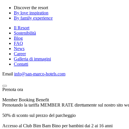
Discover the resort
By love inspiration
By family experience
Il Resort
Sostenibilità
Blog
FAQ
News
Career
Galleria di immagini
Contatti
Email
info@san-marco-hotels.com
Prenota ora
Member Booking Benefit
Prenotando la tariffa MEMBER RATE direttamente sul nostro sito web, r
50% di sconto sul prezzo del parcheggio
Accesso al Club Bim Bam Bino per bambini dai 2 ai 16 anni