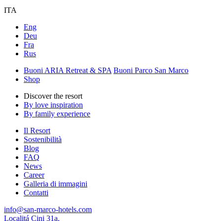
ITA
Eng
Deu
Fra
Rus
Buoni ARIA Retreat & SPA
Buoni Parco San Marco
Shop
Discover the resort
By love inspiration
By family experience
Il Resort
Sostenibilità
Blog
FAQ
News
Career
Galleria di immagini
Contatti
info@san-marco-hotels.com
Localitá Cini 31a,