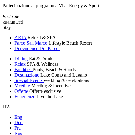
Partecipazione al programma Vital Energy & Sport
Best rate
guaranteed
Stay
ARIA
Retreat & SPA
Parco San Marco
Lifestyle Beach Resort
Dependence Del Parco
Dining
Eat & Drink
Relax
SPA & Wellness
Facilities
Pools, Beach & Sports
Destinazione
Lake Como and Lugano
Special Events
wedding & celebrations
Meeting
Meeting & Incentives
Offerte
Offerte esclusive
Esperienze
Live the Lake
ITA
Eng
Deu
Fra
Rus