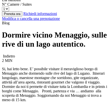
N° Camere / Suites
Richiedi informazioni
Prenota ora
Modifica o cancella una prenotazione
Blog
Dormire vicino Menaggio, sulle
rive di un lago autentico.
Indietro
2 MIN
Si, hai letto bene. E’ possibile visitare il meraviglioso borgo di
Menaggio anche dormendo sulle rive del lago di Lugano.
Itinerari
lungolago, maestose montagne che sorridono, gite organizzate,
attività all’area aperta, ristoranti gourmet che valgono il viaggio.
Dormire da noi ti permette di visitare tutta la Lombardia e in primis i
borghi come Menaggio.
Pronti, partenza e via … andiamo alla
scoperta di Menaggio.
Soggiornando da noi Menaggio si trova a
meno di 15 km.