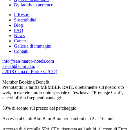
By family experience
Il Resort
Sostenibilità
Blog
FAQ
News
Career
Galleria di immagini
Contatti
info@san-marco-hotels.com
Localitá Cini 31a,
22018 Cima di Porlezza (CO)
Member Booking Benefit
Prenotando la tariffa MEMBER RATE direttamente sul nostro sito
web, riceverete uno sconto speciale e l’esclusiva “Privilege Card”,
che vi offrirà i seguenti vantaggi:
50% di sconto sul prezzo del parcheggio
Accesso al Club Bim Bam Bino per bambini dai 2 ai 16 anni
Accesso di 4 ore alla SPA CEò, riservata agli adulti, al costo di Euro