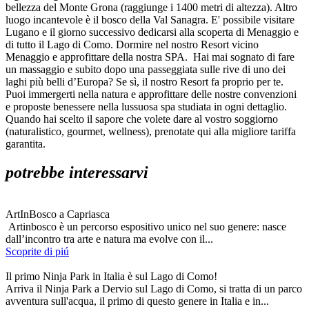
bellezza del Monte Grona (raggiunge i 1400 metri di altezza). Altro
luogo incantevole è il bosco della Val Sanagra. E' possibile visitare
Lugano e il giorno successivo dedicarsi alla scoperta di Menaggio e
di tutto il Lago di Como.
Dormire nel nostro Resort vicino
Menaggio e approfittare della nostra SPA. Hai
mai sognato di fare
un massaggio e subito dopo una passeggiata sulle rive di uno dei
laghi più belli d’Europa? Se sì, il nostro Resort fa proprio per te.
Puoi immergerti nella natura e approfittare delle nostre convenzioni
e proposte benessere nella lussuosa spa studiata in ogni dettaglio.
Quando hai scelto il sapore che volete dare al vostro soggiorno
(naturalistico, gourmet, wellness), prenotate qui alla migliore tariffa
garantita.
potrebbe interessarvi
ArtInBosco a Capriasca
Artinbosco è un percorso espositivo unico nel suo genere: nasce
dall’incontro tra arte e natura ma evolve con il...
Scoprite di piú
Il primo Ninja Park in Italia è sul Lago di Como!
Arriva il Ninja Park a Dervio sul Lago di Como, si tratta di un parco
avventura sull'acqua, il primo di questo genere in Italia e in...