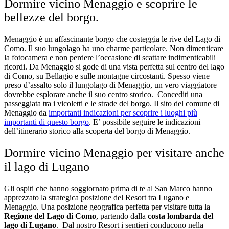
Dormire vicino Menaggio e scoprire le
bellezze del borgo.
Menaggio è un affascinante borgo che costeggia le rive del Lago di
Como. Il suo lungolago ha uno charme particolare. Non dimenticare
la fotocamera e non perdere l’occasione di scattare indimenticabili
ricordi. Da Menaggio si gode di una vista perfetta sul centro del lago
di Como, su Bellagio e sulle montagne circostanti.
Spesso viene
preso d’assalto solo il lungolago di Menaggio, un vero viaggiatore
dovrebbe esplorare anche il suo centro storico.
Concediti una
passeggiata tra i vicoletti e le strade del borgo.
Il sito del comune di
Menaggio da
importanti indicazioni per scoprire i luoghi più
importanti di questo borgo
. E’ possibile seguire le indicazioni
dell’itinerario storico alla scoperta del borgo di Menaggio.
Dormire vicino Menaggio per visitare anche
il lago di Lugano
Gli ospiti
che hanno soggiornato prima di te al San Marco hanno
apprezzato la strategica posizione del Resort tra Lugano e
Menaggio. Una posizione geografica perfetta per visitare tutta la
Regione del Lago di Como
, partendo dalla
costa lombarda del
lago di Lugano
.
Dal nostro Resort i sentieri conducono nella