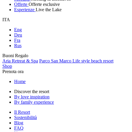
Offerte
Offerte esclusive
Esperienze
Live the Lake
ITA
Eng
Deu
Fra
Rus
Buoni Regalo
Aria Retreat & Spa
Parco San Marco Life style beach resort
Shop
Prenota ora
Home
Discover the resort
By love inspiration
By family experience
Il Resort
Sostenibilità
Blog
FAQ