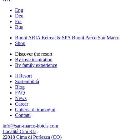
Eng
Deu
Fra
Rus
Buoni ARIA Retreat & SPA
Buoni Parco San Marco
Shop
Discover the resort
By love inspiration
By family experience
Il Resort
Sostenibilità
Blog
FAQ
News
Career
Galleria di immagini
Contatti
info@san-marco-hotels.com
Localitá Cini 31a,
22018 Cima di Porlezza (CO)