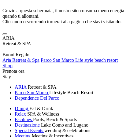
Grazie a questa schermata, il nostro sito consuma meno energia
quando ti allontani.
Cliccando o scorrendo tornerai alla pagina che stavi visitando.
ARIA
Retreat & SPA
Buoni Regalo
Aria Retreat & Spa
Parco San Marco Life style beach resort
Shop
Prenota ora
Stay
ARIA
Retreat & SPA
Parco San Marco
Lifestyle Beach Resort
Dependence Del Parco
Dining
Eat & Drink
Relax
SPA & Wellness
Facilities
Pools, Beach & Sports
Destinazione
Lake Como and Lugano
Special Events
wedding & celebrations
Meeting
Meeting & Incentives