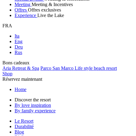
Meeting
Meeting & Incentives
Offres
Offres exclusives
Experience
Live the Lake
FRA
Ita
Eng
Deu
Rus
Bons cadeaux
Aria Retreat & Spa
Parco San Marco Life style beach resort
Shop
Réservez maintenant
Home
Discover the resort
By love inspiration
By family experience
Le Resort
Durabilité
Blog