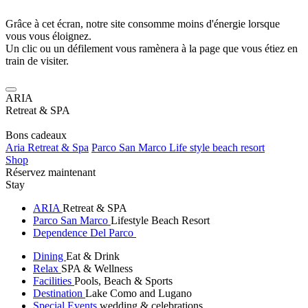
Grâce à cet écran, notre site consomme moins d'énergie lorsque
vous vous éloignez.
Un clic ou un défilement vous ramènera à la page que vous étiez en
train de visiter.
ARIA
Retreat & SPA
Bons cadeaux
Aria Retreat & Spa
Parco San Marco Life style beach resort
Shop
Réservez maintenant
Stay
ARIA
Retreat & SPA
Parco San Marco
Lifestyle Beach Resort
Dependence Del Parco
Dining
Eat & Drink
Relax
SPA & Wellness
Facilities
Pools, Beach & Sports
Destination
Lake Como and Lugano
Special Events
wedding & celebrations