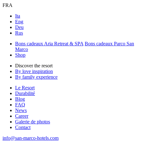
FRA
Ita
Eng
Deu
Rus
Bons cadeaux Aria Retreat & SPA
Bons cadeaux Parco San
Marco
Shop
Discover the resort
By love inspiration
By family experience
Le Resort
Durabilité
Blog
FAQ
News
Career
Galerie de photos
Contact
info@san-marco-hotels.com