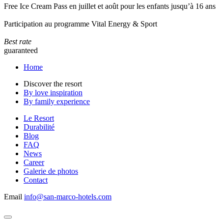
Free Ice Cream Pass en juillet et août pour les enfants jusqu’à 16 ans
Participation au programme Vital Energy & Sport
Best rate
guaranteed
Home
Discover the resort
By love inspiration
By family experience
Le Resort
Durabilité
Blog
FAQ
News
Career
Galerie de photos
Contact
Email
info@san-marco-hotels.com