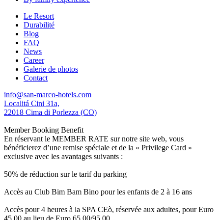
Le Resort
Durabilité
Blog
FAQ
News
Career
Galerie de photos
Contact
info@san-marco-hotels.com
Localitá Cini 31a,
22018 Cima di Porlezza (CO)
Member Booking Benefit
En réservant le MEMBER RATE sur notre site web, vous
bénéficierez d’une remise spéciale et de la « Privilege Card »
exclusive avec les avantages suivants :
50% de réduction sur le tarif du parking
Accès au Club Bim Bam Bino pour les enfants de 2 à 16 ans
Accès pour 4 heures à la SPA CEò, réservée aux adultes, pour Euro
45,00 au lieu de Euro 65,00/95,00