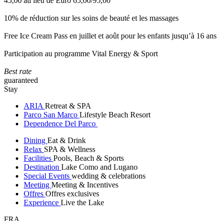
45,00 au lieu de Euro 65,00/95,00
10% de réduction sur les soins de beauté et les massages
Free Ice Cream Pass en juillet et août pour les enfants jusqu’à 16 ans
Participation au programme Vital Energy & Sport
Best rate
guaranteed
Stay
ARIA
Retreat & SPA
Parco San Marco
Lifestyle Beach Resort
Dependence Del Parco
Dining
Eat & Drink
Relax
SPA & Wellness
Facilities
Pools, Beach & Sports
Destination
Lake Como and Lugano
Special Events
wedding & celebrations
Meeting
Meeting & Incentives
Offres
Offres exclusives
Experience
Live the Lake
FRA