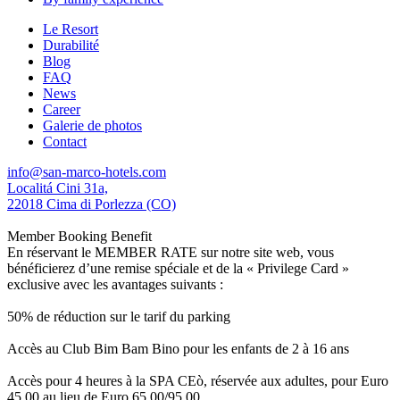
Le Resort
Durabilité
Blog
FAQ
News
Career
Galerie de photos
Contact
info@san-marco-hotels.com
Localitá Cini 31a,
22018 Cima di Porlezza (CO)
Member Booking Benefit
En réservant le MEMBER RATE sur notre site web, vous
bénéficierez d’une remise spéciale et de la « Privilege Card »
exclusive avec les avantages suivants :
50% de réduction sur le tarif du parking
Accès au Club Bim Bam Bino pour les enfants de 2 à 16 ans
Accès pour 4 heures à la SPA CEò, réservée aux adultes, pour Euro
45,00 au lieu de Euro 65,00/95,00