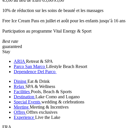
45,00 au lieu de Euro 65,00/95,00
10% de réduction sur les soins de beauté et les massages
Free Ice Cream Pass en juillet et août pour les enfants jusqu’à 16 ans
Participation au programme Vital Energy & Sport
Best rate
guaranteed
Stay
ARIA
Retreat & SPA
Parco San Marco
Lifestyle Beach Resort
Dependence Del Parco
Dining
Eat & Drink
Relax
SPA & Wellness
Facilities
Pools, Beach & Sports
Destination
Lake Como and Lugano
Special Events
wedding & celebrations
Meeting
Meeting & Incentives
Offres
Offres exclusives
Experience
Live the Lake
FRA