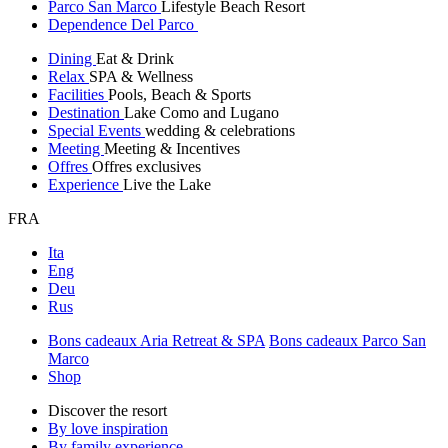
Parco San Marco
Lifestyle Beach Resort
Dependence Del Parco
Dining
Eat & Drink
Relax
SPA & Wellness
Facilities
Pools, Beach & Sports
Destination
Lake Como and Lugano
Special Events
wedding & celebrations
Meeting
Meeting & Incentives
Offres
Offres exclusives
Experience
Live the Lake
FRA
Ita
Eng
Deu
Rus
Bons cadeaux Aria Retreat & SPA
Bons cadeaux Parco San
Marco
Shop
Discover the resort
By love inspiration
By family experience