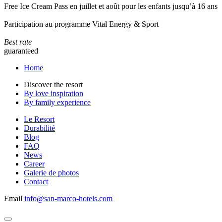
Free Ice Cream Pass en juillet et août pour les enfants jusqu’à 16 ans
Participation au programme Vital Energy & Sport
Best rate
guaranteed
Home
Discover the resort
By love inspiration
By family experience
Le Resort
Durabilité
Blog
FAQ
News
Career
Galerie de photos
Contact
Email
info@san-marco-hotels.com