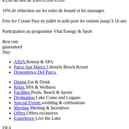
45,00 au lieu de Euro 65,00/95,00
10% de réduction sur les soins de beauté et les massages
Free Ice Cream Pass en juillet et août pour les enfants jusqu’à 16 ans
Participation au programme Vital Energy & Sport
Best rate
guaranteed
Stay
ARIA
Retreat & SPA
Parco San Marco
Lifestyle Beach Resort
Dependence Del Parco
Dining
Eat & Drink
Relax
SPA & Wellness
Facilities
Pools, Beach & Sports
Destination
Lake Como and Lugano
Special Events
wedding & celebrations
Meeting
Meeting & Incentives
Offres
Offres exclusives
Experience
Live the Lake
FRA