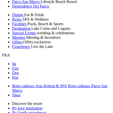
Parco San Marco
Lifestyle Beach Resort
Dependence Del Parco
Dining
Eat & Drink
Relax
SPA & Wellness
Facilities
Pools, Beach & Sports
Destination
Lake Como and Lugano
Special Events
wedding & celebrations
Meeting
Meeting & Incentives
Offres
Offres exclusives
Experience
Live the Lake
FRA
Ita
Eng
Deu
Rus
Bons cadeaux Aria Retreat & SPA
Bons cadeaux Parco San
Marco
Shop
Discover the resort
By love inspiration
By family experience