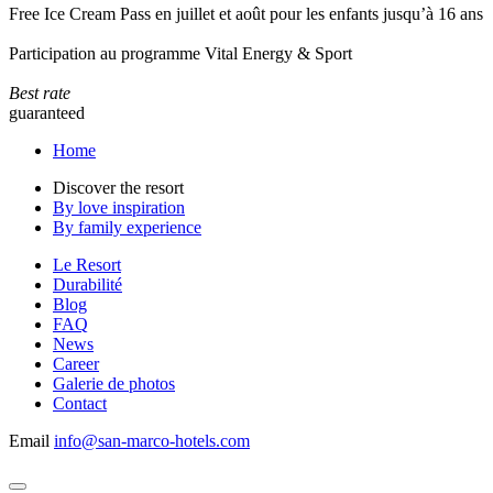
Free Ice Cream Pass en juillet et août pour les enfants jusqu’à 16 ans
Participation au programme Vital Energy & Sport
Best rate
guaranteed
Home
Discover the resort
By love inspiration
By family experience
Le Resort
Durabilité
Blog
FAQ
News
Career
Galerie de photos
Contact
Email
info@san-marco-hotels.com