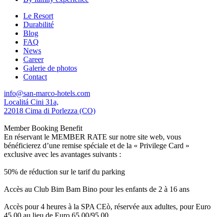
Le Resort
Durabilité
Blog
FAQ
News
Career
Galerie de photos
Contact
info@san-marco-hotels.com
Localitá Cini 31a,
22018 Cima di Porlezza (CO)
Member Booking Benefit
En réservant le MEMBER RATE sur notre site web, vous
bénéficierez d’une remise spéciale et de la « Privilege Card »
exclusive avec les avantages suivants :
50% de réduction sur le tarif du parking
Accès au Club Bim Bam Bino pour les enfants de 2 à 16 ans
Accès pour 4 heures à la SPA CEò, réservée aux adultes, pour Euro
45,00 au lieu de Euro 65,00/95,00