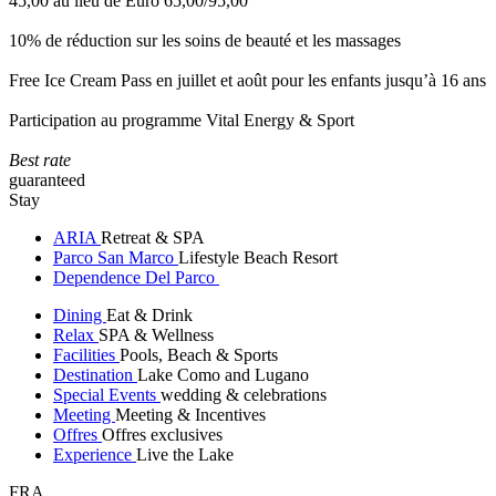
45,00 au lieu de Euro 65,00/95,00
10% de réduction sur les soins de beauté et les massages
Free Ice Cream Pass en juillet et août pour les enfants jusqu’à 16 ans
Participation au programme Vital Energy & Sport
Best rate
guaranteed
Stay
ARIA
Retreat & SPA
Parco San Marco
Lifestyle Beach Resort
Dependence Del Parco
Dining
Eat & Drink
Relax
SPA & Wellness
Facilities
Pools, Beach & Sports
Destination
Lake Como and Lugano
Special Events
wedding & celebrations
Meeting
Meeting & Incentives
Offres
Offres exclusives
Experience
Live the Lake
FRA