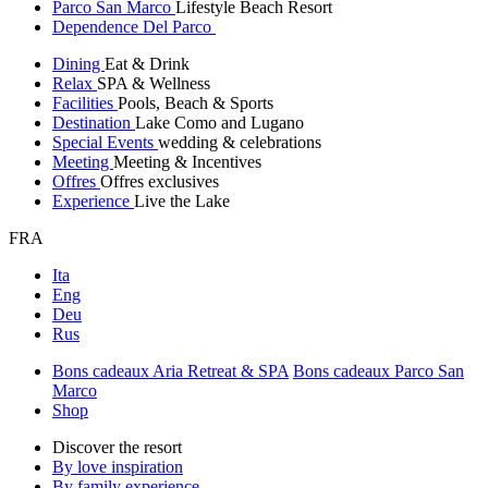
Parco San Marco
Lifestyle Beach Resort
Dependence Del Parco
Dining
Eat & Drink
Relax
SPA & Wellness
Facilities
Pools, Beach & Sports
Destination
Lake Como and Lugano
Special Events
wedding & celebrations
Meeting
Meeting & Incentives
Offres
Offres exclusives
Experience
Live the Lake
FRA
Ita
Eng
Deu
Rus
Bons cadeaux Aria Retreat & SPA
Bons cadeaux Parco San
Marco
Shop
Discover the resort
By love inspiration
By family experience