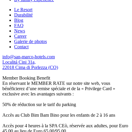
Le Resort
Durabilité
Blog
FAQ
News
Career
Galerie de photos
Contact
info@san-marco-hotels.com
Localitá Cini 31a,
22018 Cima di Porlezza (CO)
Member Booking Benefit
En réservant le MEMBER RATE sur notre site web, vous
bénéficierez d’une remise spéciale et de la « Privilege Card »
exclusive avec les avantages suivants :
50% de réduction sur le tarif du parking
Accès au Club Bim Bam Bino pour les enfants de 2 à 16 ans
Accès pour 4 heures à la SPA CEò, réservée aux adultes, pour Euro
45,00 au lieu de Euro 65,00/95,00