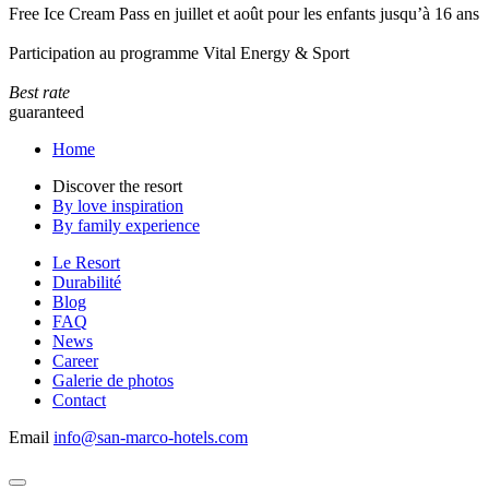
Free Ice Cream Pass en juillet et août pour les enfants jusqu’à 16 ans
Participation au programme Vital Energy & Sport
Best rate
guaranteed
Home
Discover the resort
By love inspiration
By family experience
Le Resort
Durabilité
Blog
FAQ
News
Career
Galerie de photos
Contact
Email
info@san-marco-hotels.com