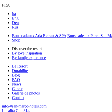
FRA
Ita
Eng
Deu
Rus
Bons cadeaux Aria Retreat & SPA
Bons cadeaux Parco San M
Shop
Discover the resort
By love inspiration
By family experience
Le Resort
Durabilité
Blog
FAQ
News
Career
Galerie de photos
Contact
info@san-marco-hotels.com
Localitá Cini 31a,