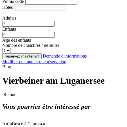
Promo code
Hôtes
Adultes
Enfants
Âge des enfants
Nombre de chambres / de suites
Demande d'informations
Réservez maintenant
Modifier ou annuler une réservation
Blog
Vierbeiner am Luganersee
Retour
Vous pourriez être intéressé par
ArtInBosco à Capriasca