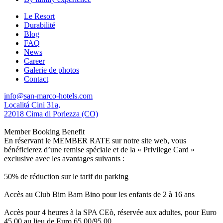
Le Resort
Durabilité
Blog
FAQ
News
Career
Galerie de photos
Contact
info@san-marco-hotels.com
Localitá Cini 31a,
22018 Cima di Porlezza (CO)
Member Booking Benefit
En réservant le MEMBER RATE sur notre site web, vous
bénéficierez d’une remise spéciale et de la « Privilege Card »
exclusive avec les avantages suivants :
50% de réduction sur le tarif du parking
Accès au Club Bim Bam Bino pour les enfants de 2 à 16 ans
Accès pour 4 heures à la SPA CEò, réservée aux adultes, pour Euro
45,00 au lieu de Euro 65,00/95,00