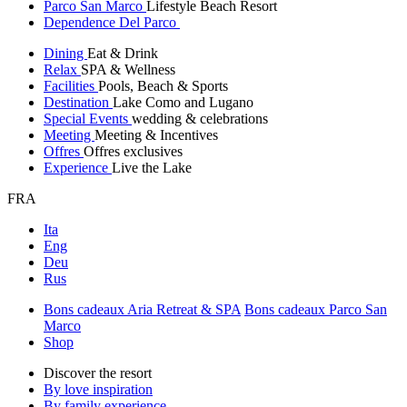
Parco San Marco
Lifestyle Beach Resort
Dependence Del Parco
Dining
Eat & Drink
Relax
SPA & Wellness
Facilities
Pools, Beach & Sports
Destination
Lake Como and Lugano
Special Events
wedding & celebrations
Meeting
Meeting & Incentives
Offres
Offres exclusives
Experience
Live the Lake
FRA
Ita
Eng
Deu
Rus
Bons cadeaux Aria Retreat & SPA
Bons cadeaux Parco San
Marco
Shop
Discover the resort
By love inspiration
By family experience