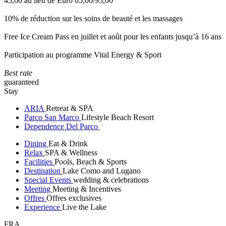
45,00 au lieu de Euro 65,00/95,00
10% de réduction sur les soins de beauté et les massages
Free Ice Cream Pass en juillet et août pour les enfants jusqu’à 16 ans
Participation au programme Vital Energy & Sport
Best rate
guaranteed
Stay
ARIA
Retreat & SPA
Parco San Marco
Lifestyle Beach Resort
Dependence Del Parco
Dining
Eat & Drink
Relax
SPA & Wellness
Facilities
Pools, Beach & Sports
Destination
Lake Como and Lugano
Special Events
wedding & celebrations
Meeting
Meeting & Incentives
Offres
Offres exclusives
Experience
Live the Lake
FRA