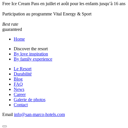
Free Ice Cream Pass en juillet et août pour les enfants jusqu’à 16 ans
Participation au programme Vital Energy & Sport
Best rate
guaranteed
Home
Discover the resort
By love inspiration
By family experience
Le Resort
Durabilité
Blog
FAQ
News
Career
Galerie de photos
Contact
Email
info@san-marco-hotels.com