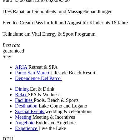
Euro 45,00 statt Euro 65,00/95,00
10% Rabatt auf Schönheits- und Massagebehandlungen
Free Ice Cream Pass im Juli und August für Kinder bis 16 Jahre
Teilnahme am Vital Energy & Sport Programm
Best rate
guaranteed
Stay
ARIA
Retreat & SPA
Parco San Marco
Lifestyle Beach Resort
Dependence Del Parco
Dining
Eat & Drink
Relax
SPA & Wellness
Facilities
Pools, Beach & Sports
Destination
Lake Como and Lugano
Special Events
wedding & celebrations
Meeting
Meeting & Incentives
Angebote
Exklusive Angebote
Experience
Live the Lake
DEU