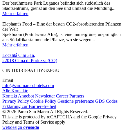
Der berühmteste Park Luganos befindet sich südöstlich des
Stadtzentrums, grenzt an den See und umfasst die Mündung...
Mehr erfahren
Elephant's Food – Eine der besten CO2-absorbierenden Pflanzen
der Welt
Spekboom (Portulacaria Afra), ist eine immergrüne, ursprünglich
aus Südafrika stammende Pflanze, wo sie wegen...
Mehr erfahren
Localitá Cini 31a,
22018 Cima di Porlezza (CO)
CIN IT013189A1TIYGZPGU
Email
info@san-marco-hotels.com
Alle Kontakte
Kontakt
Angebot
Newsletter
Career
Partners
Privacy Policy
Cookie Policy
Gestione preferenze
GDS Codes
Erklärung zur Barrierefreiheit
© 2026 Parco San Marco All Rights Reserved.
This site is protected by reCAPTCHA and the Google Privacy
Policy and Terms of Service apply
webdesign
ovosodo