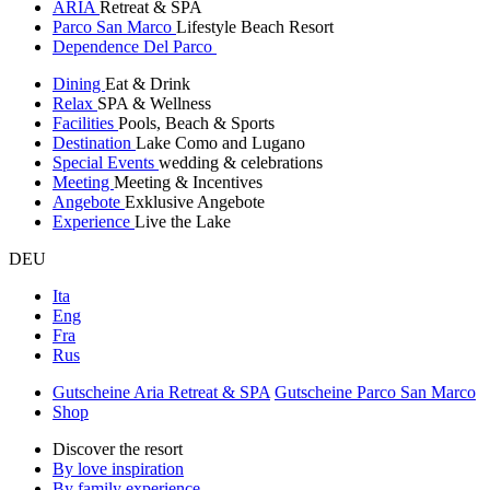
ARIA
Retreat & SPA
Parco San Marco
Lifestyle Beach Resort
Dependence Del Parco
Dining
Eat & Drink
Relax
SPA & Wellness
Facilities
Pools, Beach & Sports
Destination
Lake Como and Lugano
Special Events
wedding & celebrations
Meeting
Meeting & Incentives
Angebote
Exklusive Angebote
Experience
Live the Lake
DEU
Ita
Eng
Fra
Rus
Gutscheine Aria Retreat & SPA
Gutscheine Parco San Marco
Shop
Discover the resort
By love inspiration
By family experience