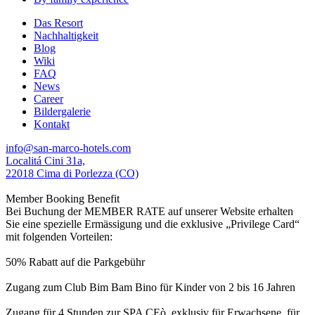
Das Resort
Nachhaltigkeit
Blog
Wiki
FAQ
News
Career
Bildergalerie
Kontakt
info@san-marco-hotels.com
Localitá Cini 31a,
22018 Cima di Porlezza (CO)
Member Booking Benefit
Bei Buchung der MEMBER RATE auf unserer Website erhalten
Sie eine spezielle Ermässigung und die exklusive „Privilege Card“
mit folgenden Vorteilen:
50% Rabatt auf die Parkgebühr
Zugang zum Club Bim Bam Bino für Kinder von 2 bis 16 Jahren
Zugang für 4 Stunden zur SPA CEò, exklusiv für Erwachsene, für