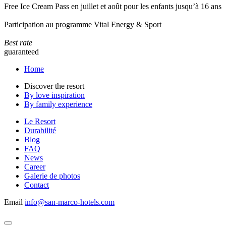
Free Ice Cream Pass en juillet et août pour les enfants jusqu’à 16 ans
Participation au programme Vital Energy & Sport
Best rate
guaranteed
Home
Discover the resort
By love inspiration
By family experience
Le Resort
Durabilité
Blog
FAQ
News
Career
Galerie de photos
Contact
Email
info@san-marco-hotels.com