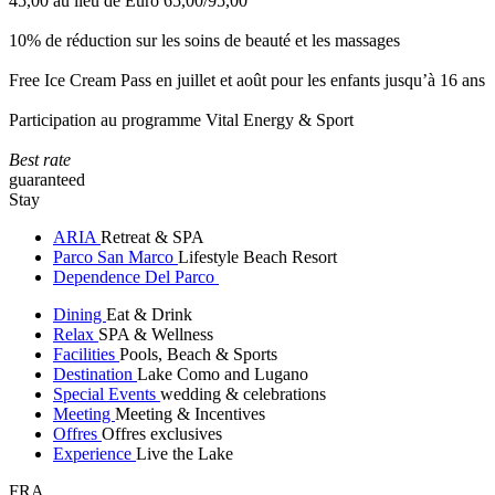
45,00 au lieu de Euro 65,00/95,00
10% de réduction sur les soins de beauté et les massages
Free Ice Cream Pass en juillet et août pour les enfants jusqu’à 16 ans
Participation au programme Vital Energy & Sport
Best rate
guaranteed
Stay
ARIA
Retreat & SPA
Parco San Marco
Lifestyle Beach Resort
Dependence Del Parco
Dining
Eat & Drink
Relax
SPA & Wellness
Facilities
Pools, Beach & Sports
Destination
Lake Como and Lugano
Special Events
wedding & celebrations
Meeting
Meeting & Incentives
Offres
Offres exclusives
Experience
Live the Lake
FRA