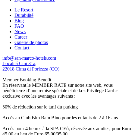
Le Resort
Durabilité
Blog
FAQ
News
Career
Galerie de photos
Contact
info@san-marco-hotels.com
Localitá Cini 31a,
22018 Cima di Porlezza (CO)
Member Booking Benefit
En réservant le MEMBER RATE sur notre site web, vous
bénéficierez d’une remise spéciale et de la « Privilege Card »
exclusive avec les avantages suivants :
50% de réduction sur le tarif du parking
Accès au Club Bim Bam Bino pour les enfants de 2 à 16 ans
Accès pour 4 heures à la SPA CEò, réservée aux adultes, pour Euro
45,00 au lieu de Euro 65,00/95,00