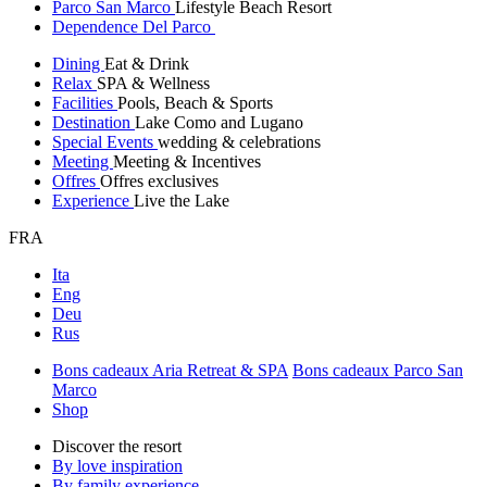
Parco San Marco
Lifestyle Beach Resort
Dependence Del Parco
Dining
Eat & Drink
Relax
SPA & Wellness
Facilities
Pools, Beach & Sports
Destination
Lake Como and Lugano
Special Events
wedding & celebrations
Meeting
Meeting & Incentives
Offres
Offres exclusives
Experience
Live the Lake
FRA
Ita
Eng
Deu
Rus
Bons cadeaux Aria Retreat & SPA
Bons cadeaux Parco San
Marco
Shop
Discover the resort
By love inspiration
By family experience