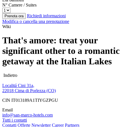
N° Camere / Suites
Richiedi informazioni
Prenota ora
Modifica o cancella una prenotazione
Wiki
That's amore: treat your
significant other to a romantic
getaway at the Italian Lakes
Indietro
Localitá Cini 31a,
22018 Cima di Porlezza (CO)
CIN IT013189A1TIYGZPGU
Email
info@san-marco-hotels.com
Tutti i contatti
Contatti
Offerte
Newsletter
Career
Partners