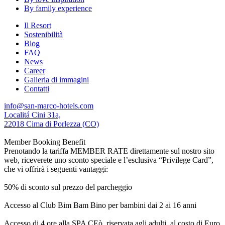
By family experience
Il Resort
Sostenibilità
Blog
FAQ
News
Career
Galleria di immagini
Contatti
info@san-marco-hotels.com
Localitá Cini 31a,
22018 Cima di Porlezza (CO)
Member Booking Benefit
Prenotando la tariffa MEMBER RATE direttamente sul nostro sito
web, riceverete uno sconto speciale e l’esclusiva “Privilege Card”,
che vi offrirà i seguenti vantaggi:
50% di sconto sul prezzo del parcheggio
Accesso al Club Bim Bam Bino per bambini dai 2 ai 16 anni
Accesso di 4 ore alla SPA CEò, riservata agli adulti, al costo di Euro