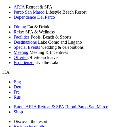
ARIA
Retreat & SPA
Parco San Marco
Lifestyle Beach Resort
Dependence Del Parco
Dining
Eat & Drink
Relax
SPA & Wellness
Facilities
Pools, Beach & Sports
Destinazione
Lake Como and Lugano
Special Events
wedding & celebrations
Meeting
Meeting & Incentives
Offerte
Offerte esclusive
Esperienze
Live the Lake
ITA
Eng
Deu
Fra
Rus
Buoni ARIA Retreat & SPA
Buoni Parco San Marco
Shop
Discover the resort
By love inspiration