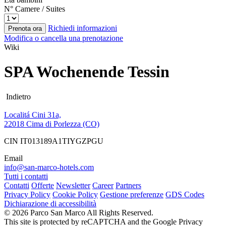
N° Camere / Suites
Richiedi informazioni
Prenota ora
Modifica o cancella una prenotazione
Wiki
SPA Wochenende Tessin
Indietro
Localitá Cini 31a,
22018 Cima di Porlezza (CO)
CIN IT013189A1TIYGZPGU
Email
info@san-marco-hotels.com
Tutti i contatti
Contatti
Offerte
Newsletter
Career
Partners
Privacy Policy
Cookie Policy
Gestione preferenze
GDS Codes
Dichiarazione di accessibilità
© 2026 Parco San Marco All Rights Reserved.
This site is protected by reCAPTCHA and the Google Privacy