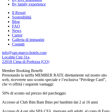
By family experience
Il Resort
Sostenibilità
Blog
FAQ
News
Career
Galleria di immagini
Contatti
info@san-marco-hotels.com
Localitá Cini 31a,
22018 Cima di Porlezza (CO)
Member Booking Benefit
Prenotando la tariffa MEMBER RATE direttamente sul nostro sito
web, riceverete uno sconto speciale e l’esclusiva “Privilege Card”,
che vi offrirà i seguenti vantaggi:
50% di sconto sul prezzo del parcheggio
Accesso al Club Bim Bam Bino per bambini dai 2 ai 16 anni
Accesso di 4 ore alla SPA CEò, riservata agli adulti, al costo di Euro