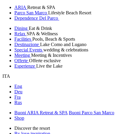
ARIA
Retreat & SPA
Parco San Marco
Lifestyle Beach Resort
Dependence Del Parco
Dining
Eat & Drink
Relax
SPA & Wellness
Facilities
Pools, Beach & Sports
Destinazione
Lake Como and Lugano
Special Events
wedding & celebrations
Meeting
Meeting & Incentives
Offerte
Offerte esclusive
Esperienze
Live the Lake
ITA
Eng
Deu
Fra
Rus
Buoni ARIA Retreat & SPA
Buoni Parco San Marco
Shop
Discover the resort
By love inspiration