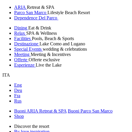
ARIA
Retreat & SPA
Parco San Marco
Lifestyle Beach Resort
Dependence Del Parco
Dining
Eat & Drink
Relax
SPA & Wellness
Facilities
Pools, Beach & Sports
Destinazione
Lake Como and Lugano
Special Events
wedding & celebrations
Meeting
Meeting & Incentives
Offerte
Offerte esclusive
Esperienze
Live the Lake
ITA
Eng
Deu
Fra
Rus
Buoni ARIA Retreat & SPA
Buoni Parco San Marco
Shop
Discover the resort
By love inspiration