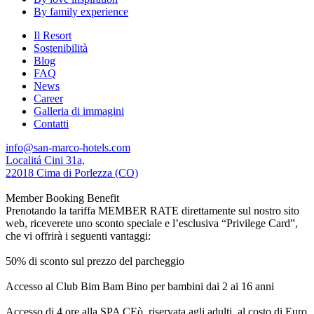
By family experience
Il Resort
Sostenibilità
Blog
FAQ
News
Career
Galleria di immagini
Contatti
info@san-marco-hotels.com
Localitá Cini 31a,
22018 Cima di Porlezza (CO)
Member Booking Benefit
Prenotando la tariffa MEMBER RATE direttamente sul nostro sito
web, riceverete uno sconto speciale e l’esclusiva “Privilege Card”,
che vi offrirà i seguenti vantaggi:
50% di sconto sul prezzo del parcheggio
Accesso al Club Bim Bam Bino per bambini dai 2 ai 16 anni
Accesso di 4 ore alla SPA CEò, riservata agli adulti, al costo di Euro