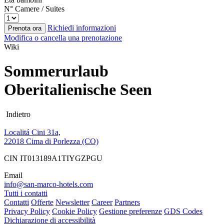
N° Camere / Suites
Richiedi informazioni
Prenota ora
Modifica o cancella una prenotazione
Wiki
Sommerurlaub
Oberitalienische Seen
Indietro
Localitá Cini 31a,
22018 Cima di Porlezza (CO)
CIN IT013189A1TIYGZPGU
Email
info@san-marco-hotels.com
Tutti i contatti
Contatti
Offerte
Newsletter
Career
Partners
Privacy Policy
Cookie Policy
Gestione preferenze
GDS Codes
Dichiarazione di accessibilità